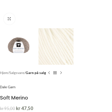
Click to enlarge
Hjem
Salgsvare
Garn på salg
Dale Garn
Soft Merino
kr
47,50
kr
95,00