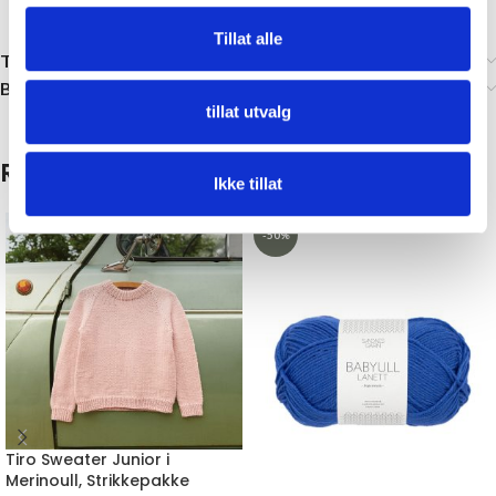
Tillat alle
Tilleggsinformasjon
Brand
tillat utvalg
Relaterte produkter
Ikke tillat
-50%
Tiro Sweater Junior i
Merinoull, Strikkepakke