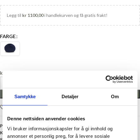
Legg til
kr
1100,00
i handlekurven og få gratis frakt!
FARGE
kr
47,50
LEGG I HANDLEKURV
Samtykke
Detaljer
Om
Legg i ønskelisten
Denne nettsiden anvender cookies
Produktnummer:
DALE-GARN-SM
Vi bruker informasjonskapsler for å gi innhold og
Kategori:
Garn på salg
annonser et personlig preg, for å levere sosiale
Stikkord:
28 masker
,
3 mm
,
Merinoull