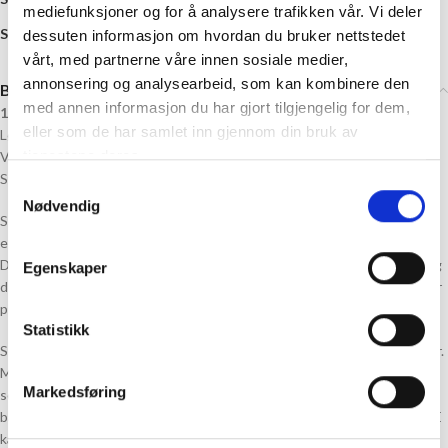
mediefunksjoner og for å analysere trafikken vår. Vi deler
Share:
dessuten informasjon om hvordan du bruker nettstedet
vårt, med partnerne våre innen sosiale medier,
annonsering og analysearbeid, som kan kombinere den
Beskrivelse
med annen informasjon du har gjort tilgjengelig for dem,
100% ekstra fin merinoull
eller som de har samlet inn gjennom din bruk av
Løpelengde: Ca. 187 meter pr. 50 gram
tjenestene deres.
Veiledende pinner: Pinne nr 3 mm
Strikkefasthet: 28 masker = 10 cm
Samtykkevalg
Nødvendig
Soft Merino er laget av 100% ekstra fin, naturlig merinoull. En viktig
egenskap ved dette garnet er at det ikke er superwash-behandlet.
Dette innebærer at ullfiberens naturlige egenskaper opprettholdes, og
Egenskaper
det gir maksimal elastisitet samt god varme- og isolasjonsevne, selv når
plagget er fuktig eller vått.
Statistikk
Soft Merino er allsidig og egner seg godt for en rekke strikkeprosjekter.
Med sin fine struktur og spesielt fine ullfiber, er det et flott valg for de
Markedsføring
som ønsker et mykt ullgarn, og anbefales spessielt til baby og
barneplagg. Soft Merino kan toves, men husk at bleket, hvitt garn IKKE
kan toves (naturhvitt er ikke bleket).