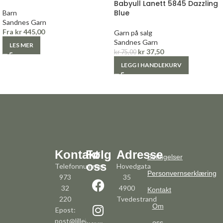
Babyull Lanett 5845 Dazzling
Blue
Barn
Sandnes Garn
Fra
kr
445,00
Garn på salg
Sandnes Garn
LES MER
kr
37,50
kr
75,00
LEGG I HANDLEKURV
Kontakt
Følg
Adresse
Betingelser
oss
Telefonnummer:
Hovedgata
Personvernserklæring
973
35
32
4900
Kontakt
220
Tvedestrand
Om
Epost:
post@lillelov.no
oss