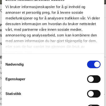
LEGG I HANDLEKURV
Vi bruker informasjonskapsler for å gi innhold og
Legg i ønskelisten
annonser et personlig preg, for å levere sosiale
mediefunksjoner og for å analysere trafikken vår. Vi deler
dessuten informasjon om hvordan du bruker nettstedet
Produktnummer:
DALE-GARN-OLD
vårt, med partnerne våre innen sosiale medier,
Kategori:
Dale Garn
annonsering og analysearbeid, som kan kombinere den
Stikkord:
18 masker
,
5 mm
,
Kan toves
,
Ull
med annen informasjon du har gjort tilgjengelig for dem,
Share:
eller som de har samlet inn gjennom din bruk av
tjenestene deres.
Beskrivelse
Samtykkevalg
100% Ull
Nødvendig
Løpelengde: Ca 95 Meter pr 50 Gram
Veiledende Pinner: Pinne 5,00 mm
Strikkefasthet: 18 masker = 10 cm
Egenskaper
Older er 100% rent ullgarn fra Dale Garn spunnet med kun 1 tråd.
Older egner seg spesielt godt til raske prosjekter som chunky gensere,
Statistikk
jakker og kåper. Det er også ideelt for ulike tilbehør, og skaper vakre
teksturer og mønstre som fletter og strukturstrikking.