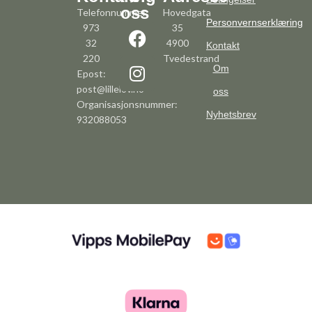
oss
Telefonnummer:
Hovedgata
Personvernserklæring
973
35
32
4900
Kontakt
220
Tvedestrand
Om
Epost:
post@lillelov.no
oss
Organisasjonsnummer:
Nyhetsbrev
932088053