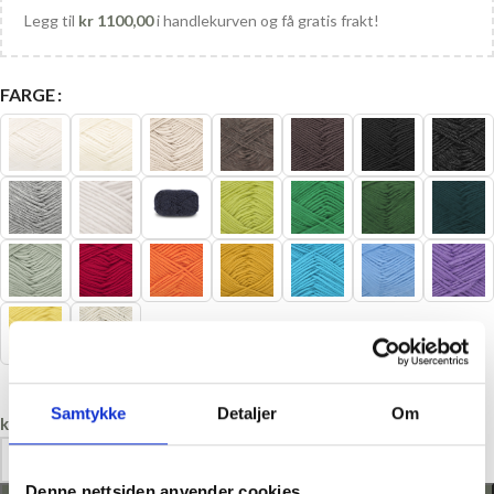
Legg til
kr
1100,00
i handlekurven og få gratis frakt!
FARGE
Samtykke
Detaljer
Om
kr
37,00
Denne nettsiden anvender cookies