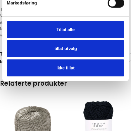
Markedsføring
Tips! Older er ideelt for toving av sitteunderlag, tøfler, votter og mer.
Vær oppmerksom på at bleket, hvitt garn IKKE kan toves (naturhvitt er
ikke bleket).
Med Dale Older kan du utforske grensene av din kreativitet og skape
Tillat alle
varige og vakre plagg og tilbehør som vil glede i årevis.
tillat utvalg
Tilleggsinformasjon
Brand
Ikke tillat
Relaterte produkter