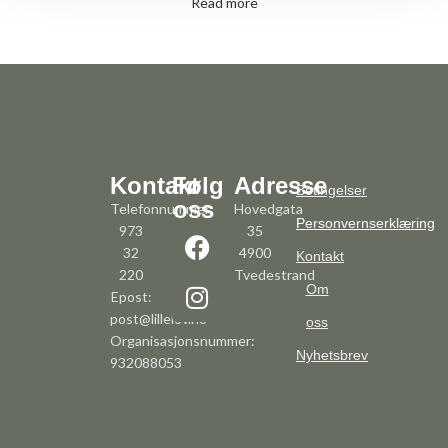
Read more
Kontakt
Følg
Adresse
Betingelser
oss
Telefonnummer:
Hovedgata
Personvernserklæring
973
35
32
4900
Kontakt
220
Tvedestrand
Om
Epost:
post@lillelov.no
oss
Organisasjonsnummer:
Nyhetsbrev
932088053