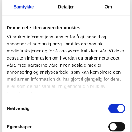
LES MER
Samtykke
Detaljer
Om
Denne nettsiden anvender cookies
Vi bruker informasjonskapsler for å gi innhold og
annonser et personlig preg, for å levere sosiale
mediefunksjoner og for å analysere trafikken vår. Vi deler
dessuten informasjon om hvordan du bruker nettstedet
vårt, med partnerne våre innen sosiale medier,
annonsering og analysearbeid, som kan kombinere den
med annen informasjon du har gjort tilgjengelig for dem,
eller som de har samlet inn gjennom din bruk av
Loom Sweater,
tjenestene deres.
Strikkepakke
Samtykkevalg
Voksen
Nødvendig
Sandnes Garn
Fra
kr
878,00
Egenskaper
LES MER