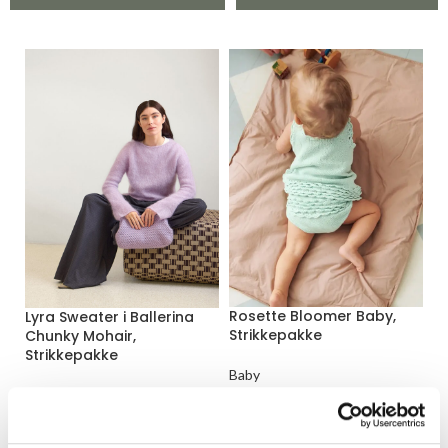
Rosette Bloomer Baby,
Lyra Sweater i Ballerina
Strikkepakke
Chunky Mohair,
Strikkepakke
Baby
Sandnes Garn
Voksen
Fra
kr
105,00
Sandnes Garn
Fra
kr
590,00
LES MER