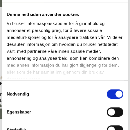
LES MER
VELG ALTERNATIV
Denne nettsiden anvender cookies
-20%
Vi bruker informasjonskapsler for å gi innhold og
annonser et personlig preg, for å levere sosiale
mediefunksjoner og for å analysere trafikken vår. Vi deler
dessuten informasjon om hvordan du bruker nettstedet
vårt, med partnerne våre innen sosiale medier,
annonsering og analysearbeid, som kan kombinere den
med annen informasjon du har gjort tilgjengelig for dem,
eller som de har samlet inn gjennom din bruk av
+20
tjenestene deres.
Pus
Samtykkevalg
+31
Nødvendig
Faerytale
Du Store Alpakka
Du store alpakka
kr
119,00
Du Store Alpakka
Egenskaper
Du store alpakka
VELG ALTERNATIV
kr
95,20
–
kr
119,00
VELG ALTERNATIV
Statistikk