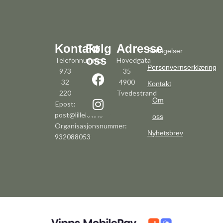
Kontakt
Følg
Adresse
Betingelser
oss
Telefonnummer:
Hovedgata
Personvernserklæring
973
35
32
4900
Kontakt
220
Tvedestrand
Om
Epost:
post@lillelov.no
oss
Organisasjonsnummer:
Nyhetsbrev
932088053