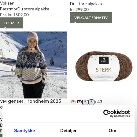
Voksen
Du store alpakka
Bæstmor
Du store alpakka
kr
299,00
Fra
kr
1502,00
VELG ALTERNATIV
LES MER
VM genser Trondheim 2025
+43
original – Strikkepakke
Sterk
Voksen
Du Store Alpakka
Du store alpakka
Du store alpakka
Samtykke
Detaljer
Om
Fra
kr
1426,00
kr
95,00