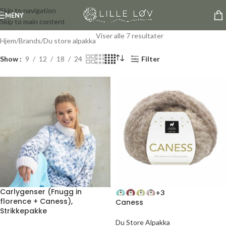
Skip to navigation
MENY
Skip to main content
Viser alle 7 resultater
Hjem
Brands
Du store alpakka
Show
9
12
18
24
Filter
Carlygenser (Fnugg in
+3
florence + Caness),
Caness
Strikkepakke
Du Store Alpakka