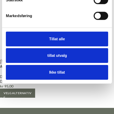
Markedsføring
Tillat alle
tillat utvalg
+10
Alpakka Tweed
Ikke tillat
Du Store Alpakka
Du store alpakka
kr
95,00
VELG ALTERNATIV