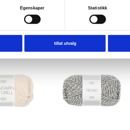
og maskene dine vil bli jevne og presise.
Egenskaper
Statistikk
tillat utvalg