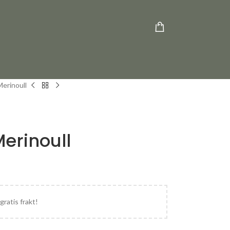
rinoull
erinoull
gratis frakt!