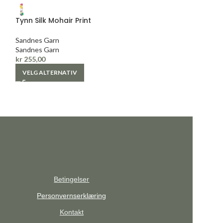
+
Tynn Silk Mohair Print
Tynn Merinoull
Sandnes Garn
Sandnes Garn
Sandnes Garn
Sandnes Garn
kr
255,00
kr
79,00
VELG ALTERNATIV
VELG ALTERNAT
Betingelser
Personvernserklæring
Kontakt