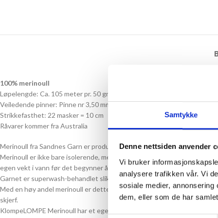
100% merinoull
Løpelengde: Ca. 105 meter pr. 50 gram
Veiledende pinner: Pinne nr 3,50 mm
Samtykke
Strikkefasthet: 22 masker = 10 cm
Råvarer kommer fra Australia
Merinoull fra Sandnes Garn er produsert med omhu og kvalitet i tankene. 
Denne nettsiden anvender c
Merinoull er ikke bare isolerende, men leder også fuktighet bort fra krop
Vi bruker informasjonskapsler
egen vekt i vann før det begynner å føles vått.
analysere trafikken vår. Vi 
Garnet er superwash-behandlet slik at det tåler å bli vasket hyppig i ma
sosiale medier, annonsering 
Med en høy andel merinoull er dette garnet utrolig mykt og delikat mot
dem, eller som de har samlet
skjerf.
KlompeLOMPE Merinoull har et eget fargeutvalg, håndplukket fra deres u