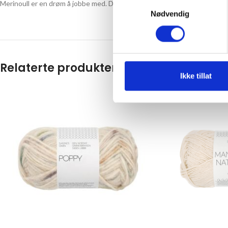
Samtykkevalg
Merinoull er en drøm å jobbe med. Det glir jevnt på pinnene eller kroken, 
Nødvendig
Relaterte produkter
Ikke tillat