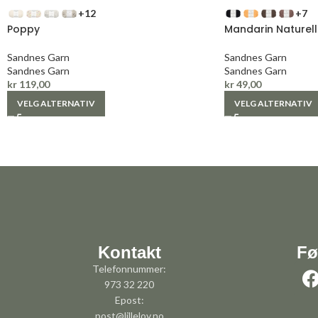
+12
+7
Poppy
Mandarin Naturell
Sandnes Garn
Sandnes Garn
Sandnes Garn
Sandnes Garn
kr
119,00
kr
49,00
VELG ALTERNATIV
VELG ALTERNATIV
Kontakt
Fø
Telefonnummer:
973 32 220
Epost:
post@lillelov.no