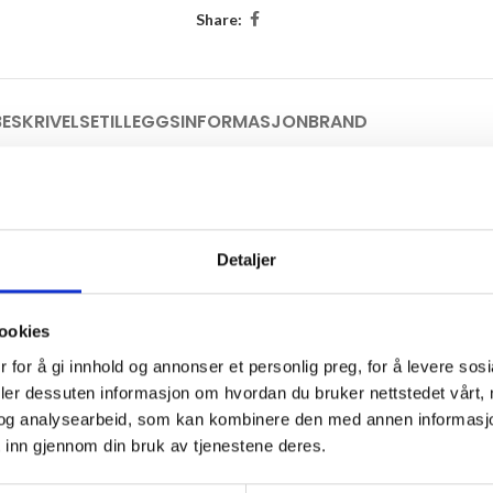
Share:
BESKRIVELSE
TILLEGGSINFORMASJON
BRAND
Detaljer
Dette gir deg et garn som er slitesterkt og som vil vare i mange år.
ookies
pen og holder på varmen, selv når den er fuktig, takket være fibrenes str
 for å gi innhold og annonser et personlig preg, for å levere sos
deler dessuten informasjon om hvordan du bruker nettstedet vårt,
skin, som gjør at det egner seg godt til babyklær og barnegarderoben.
og analysearbeid, som kan kombinere den med annen informasjon d
 huden. Dette gjør det til det perfekte valget for plagg som kommer i d
 inn gjennom din bruk av tjenestene deres.
nivers, her kan du fint kombinere fargene.