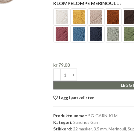
KLOMPELOMPE MERINOULL
kr
79,00
LEGG 
Legg i ønskelisten
Produktnummer:
SG-GARN-KLM
Kategori:
Sandnes Garn
Stikkord:
22 masker
,
3.5 mm
,
Merinoull
,
Su