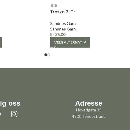
Tresko 3-Tr
Sandnes Garn
Sandnes Garn
kr
35,00
VELG ALTERNATIV
lg oss
Adresse
Hovedgata 35
4900 Tvedestrand