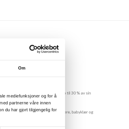
Om
uktur. Merinoullen kan absorbere opp til 30 % av sin
iale mediefunksjoner og for å
 med partnerne våre innen
u har gjort tilgjengelig for
irekte kontakt med kroppen, som gensere, babyklær og