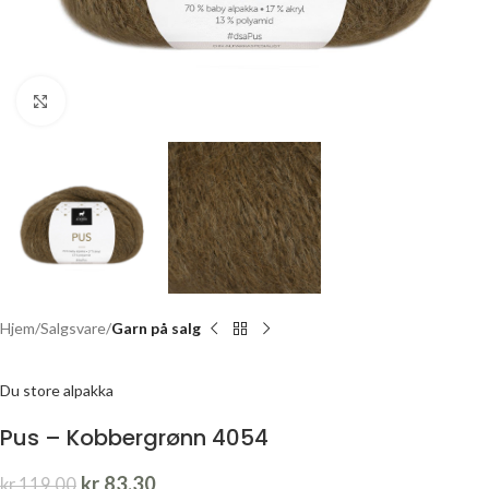
Click to enlarge
Hjem
Salgsvare
Garn på salg
Du store alpakka
Pus – Kobbergrønn 4054
kr
83,30
kr
119,00