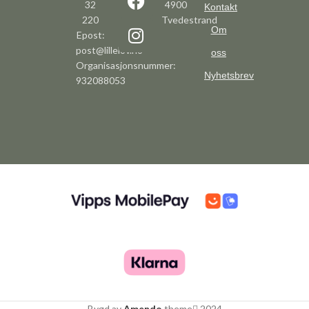
32
4900
Kontakt
220
Tvedestrand
Om
Epost:
post@lillelov.no
oss
Organisasjonsnummer:
Nyhetsbrev
932088053
Bygd av
Amendo
theme
2024