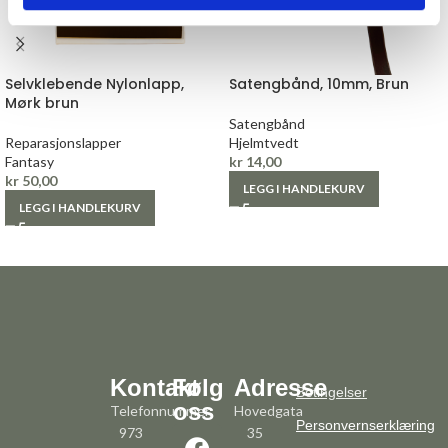
Selvklebende Nylonlapp,
Satengbånd, 10mm, Brun
Mørk brun
Satengbånd
Reparasjonslapper
Hjelmtvedt
Fantasy
kr
14,00
kr
50,00
LEGG I HANDLEKURV
LEGG I HANDLEKURV
Kontakt
Følg
Adresse
Betingelser
oss
Telefonnummer:
Hovedgata
Personvernserklæring
973
35