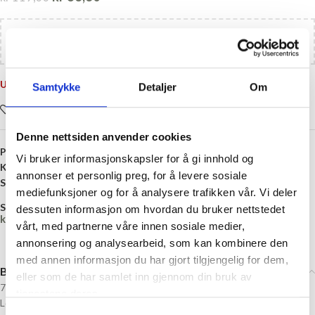
Legg til
kr
1100,00
i handlekurven og få gratis frakt!
Utsolgt
Samtykke
Detaljer
Om
Legg i ønskelisten
Denne nettsiden anvender cookies
Produktnummer:
309-4054
Vi bruker informasjonskapsler for å gi innhold og
Kategori:
Garn på salg
annonser et personlig preg, for å levere sosiale
Stikkord:
Akryl
,
Alpakka
,
Brun
,
Grønn
,
Polyamid
,
Pus
mediefunksjoner og for å analysere trafikken vår. Vi deler
Share:
dessuten informasjon om hvordan du bruker nettstedet
kr
0,00
vårt, med partnerne våre innen sosiale medier,
annonsering og analysearbeid, som kan kombinere den
med annen informasjon du har gjort tilgjengelig for dem,
Beskrivelse
eller som de har samlet inn gjennom din bruk av
70 % baby alpakka, 17 % akryl, 13 % polyamid
tjenestene deres.
Løpelengde: Ca. 100 meter pr. 50 gram