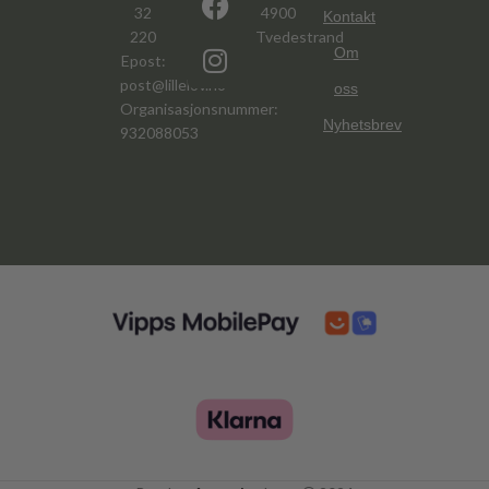
32
4900
Kontakt
220
Tvedestrand
Om
Epost:
post@lillelov.no
oss
Organisasjonsnummer:
Nyhetsbrev
932088053