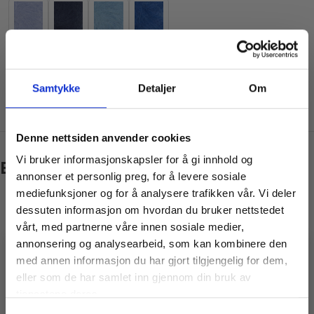
Samtykke
Detaljer
Om
Denne nettsiden anvender cookies
Vi bruker informasjonskapsler for å gi innhold og
Børstet Alpakka
annonser et personlig preg, for å levere sosiale
mediefunksjoner og for å analysere trafikken vår. Vi deler
dessuten informasjon om hvordan du bruker nettstedet
vårt, med partnerne våre innen sosiale medier,
annonsering og analysearbeid, som kan kombinere den
med annen informasjon du har gjort tilgjengelig for dem,
Vil du ha
eller som de har samlet inn gjennom din bruk av
10% rabatt
tjenestene deres.