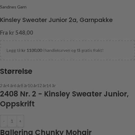
Sandnes Garn
Kinsley Sweater Junior 2a, Garnpakke
Fra
kr
548,00
Legg til
kr
1100,00
i handlekurven og få gratis frakt!
Størrelse
2 år
4 år
6 år
8 år
10 år
12 år
14 år
2408 Nr. 2 - Kinsley Sweater Junior,
Oppskrift
Ballerina Chunky Mohair