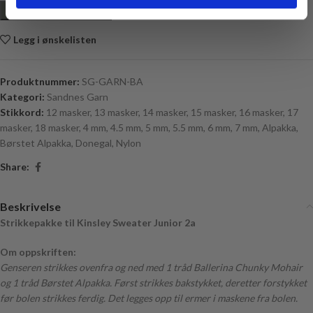
LEGG I HANDLEKURV
Legg i ønskelisten
Produktnummer:
SG-GARN-BA
Kategori:
Sandnes Garn
Stikkord:
12 masker
,
13 masker
,
14 masker
,
15 masker
,
16 masker
,
17
masker
,
18 masker
,
4 mm
,
4.5 mm
,
5 mm
,
5.5 mm
,
6 mm
,
7 mm
,
Alpakka
,
Børstet Alpakka
,
Donegal
,
Nylon
Share:
Beskrivelse
Strikkepakke til Kinsley Sweater Junior 2a
Om oppskriften:
Genseren strikkes ovenfra og ned med 1 tråd Ballerina Chunky Mohair
og 1 tråd Børstet Alpakka. Først strikkes bakstykket, deretter forstykket
før bolen strikkes ferdig. Det legges opp til ermer i maskene fra bolen.