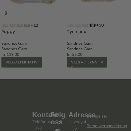
+12
+30
Poppy
Tynn Line
Sandnes Garn
Sandnes Garn
Sandnes Garn
Sandnes Garn
kr
119,00
kr
55,00
VELG ALTERNATIV
VELG ALTERNATIV
Kontakt
Følg
Adresse
Betingelser
oss
Telefonnummer:
Hovedgata
Personvernserklæring
973
35