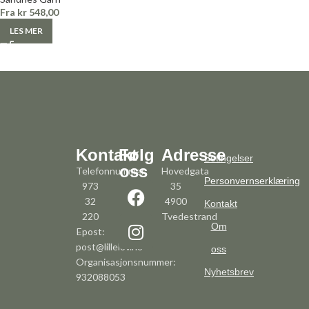
Fra
kr
548,00
LES MER
Kontakt
Følg
Adresse
Betingelser
oss
Telefonnummer:
Hovedgata
Personvernserklæring
973
35
32
4900
Kontakt
220
Tvedestrand
Om
Epost:
post@lillelov.no
oss
Organisasjonsnummer:
Nyhetsbrev
932088053