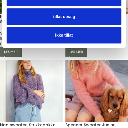
Fun Chunky Marius,
Spencer sweater, Ballerina
tillat utvalg
Strikkepakke
edition, Garnpakke
Voksen
Voksen
Ikke tillat
Sandnes Garn
Sandnes Garn
Fra
kr
1660,00
Fra
kr
850,00
LES MER
LES MER
Noa sweater, Strikkepakke
Spencer Sweater Junior,