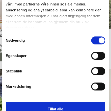
vårt, med partnerne våre innen sosiale medier,
annonsering og analysearbeid, som kan kombinere den
med annen informasjon du har gjort tilgjengelig for dem,
eller som de har samlet inn gjennom din bruk av
tjenestene deres.
2502 Nr. 1 – Harper Cardigan,
Fun Chunky Marius Junior,
Strikkepakke
Strikkepakke
Samtykkevalg
Nødvendig
Voksen
Barn
Fra
kr
1445,00
Sandnes Garn
Fra
kr
580,00
Egenskaper
LES MER
LES MER
Statistikk
Markedsføring
Tillat alle