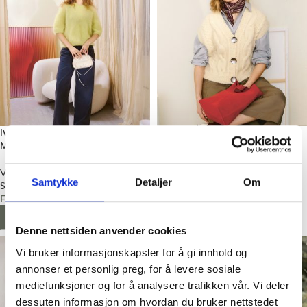
Ivy Tee i Ballerina Chunky
Harper Vest, Strikkepakke
Mohair, Strikkepakke
Voksen
Voksen
Sandnes Garn
Samtykke
Detaljer
Om
Sandnes Garn
Fra
kr
1056,00
Fra
kr
580,00
LES MER
LES MER
Denne nettsiden anvender cookies
Vi bruker informasjonskapsler for å gi innhold og
annonser et personlig preg, for å levere sosiale
mediefunksjoner og for å analysere trafikken vår. Vi deler
dessuten informasjon om hvordan du bruker nettstedet