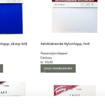
nlapp, skarp blå
Selvklebende Nylonlapp, Hvit
Reparasjonslapper
Fantasy
kr
50,00
LEGG I HANDLEKURV