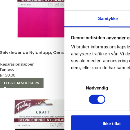
Samtykke
Denne nettsiden anvender c
Vi bruker informasjonskapsler
Selvklebende Nylonlapp, Ceris
Selvklebende Nylo
analysere trafikken vår. Vi 
sosiale medier, annonsering 
Reparasjonslapper
Reparasjonslapper
dem, eller som de har samlet
Fantasy
Fantasy
kr
50,00
kr
50,00
Samtykkevalg
LEGG I HANDLEKURV
LEGG I HANDLEKURV
Nødvendig
Ikke tillat