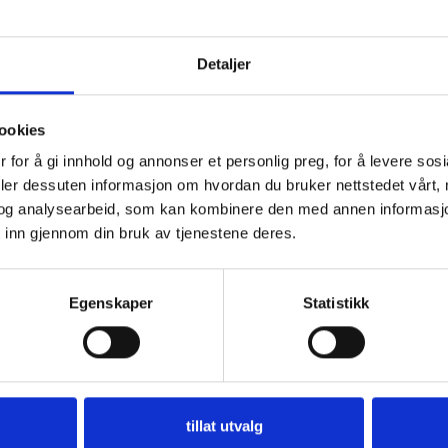
Detaljer
ookies
 for å gi innhold og annonser et personlig preg, for å levere sos
nlapp, Rosa
Selvklebende Nylonlapp, Sort
deler dessuten informasjon om hvordan du bruker nettstedet vårt,
og analysearbeid, som kan kombinere den med annen informasjon d
Reparasjonslapper
 inn gjennom din bruk av tjenestene deres.
Fantasy
kr
50,00
LEGG I HANDLEKURV
Egenskaper
Statistikk
tillat utvalg