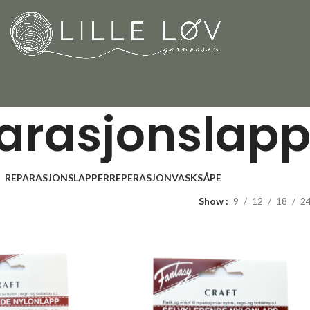
arasjonslapp
REPARASJONSLAPPER
REPERASJON
VASK
SÅPE
Show
9
12
18
2