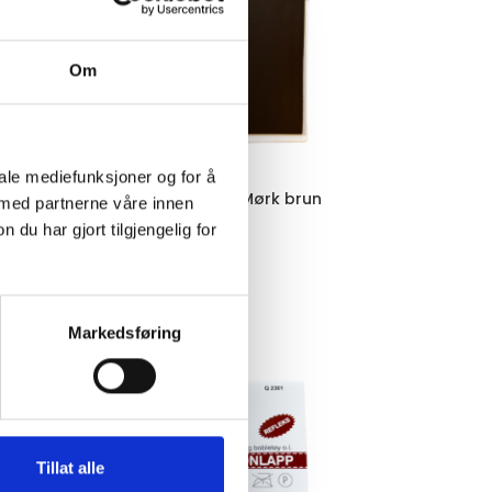
Om
iale mediefunksjoner og for å
Selvklebende Nylonlapp, Mørk brun
 med partnerne våre innen
u har gjort tilgjengelig for
Reparasjonslapper
Fantasy
kr
50,00
LEGG I HANDLEKURV
Markedsføring
Tillat alle