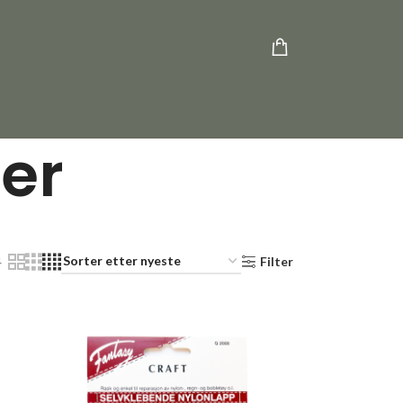
er
4
Filter