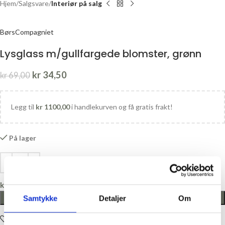
Hjem
Salgsvare
Interiør på salg
BørsCompagniet
Lysglass m/gullfargede blomster, grønn
kr
34,50
kr
69,00
Legg til
kr
1100,00
i handlekurven og få gratis frakt!
På lager
kr
0,00
LEGG I HANDLEKURV
Samtykke
Detaljer
Om
Legg i ønskelisten