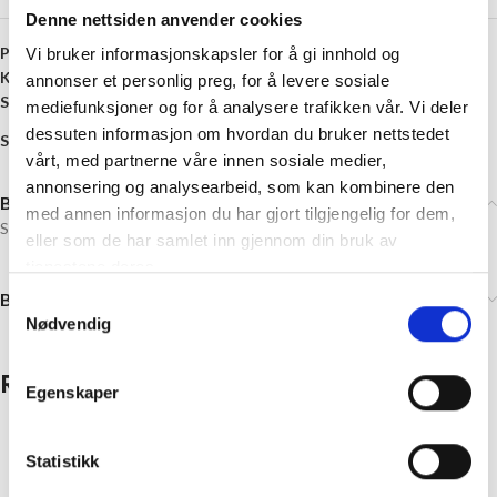
Denne nettsiden anvender cookies
Produktnummer:
BC-119851
Vi bruker informasjonskapsler for å gi innhold og
Kategorier:
Interiør på salg
,
Salgsvare
,
Vaser og lysestaker
annonser et personlig preg, for å levere sosiale
Stikkord:
Gave
,
Glass
,
Grønn
,
Gull
mediefunksjoner og for å analysere trafikken vår. Vi deler
dessuten informasjon om hvordan du bruker nettstedet
Share:
vårt, med partnerne våre innen sosiale medier,
annonsering og analysearbeid, som kan kombinere den
Beskrivelse
med annen informasjon du har gjort tilgjengelig for dem,
Størrelse: 7 x 8 cm
eller som de har samlet inn gjennom din bruk av
tjenestene deres.
Brand
Samtykkevalg
Nødvendig
Relaterte produkter
Egenskaper
Statistikk