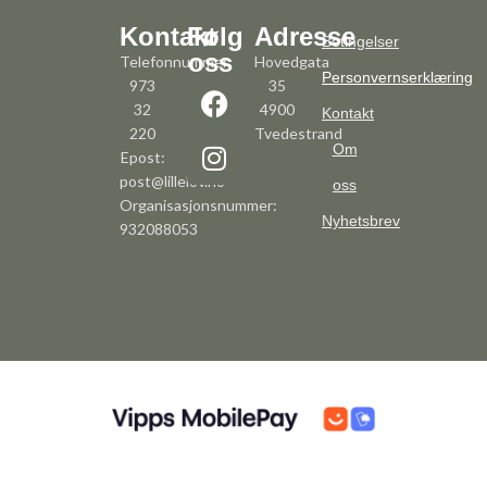
Kontakt
Følg
Adresse
Betingelser
oss
Telefonnummer:
Hovedgata
Personvernserklæring
973
35
32
4900
Kontakt
220
Tvedestrand
Om
Epost:
post@lillelov.no
oss
Organisasjonsnummer:
Nyhetsbrev
932088053