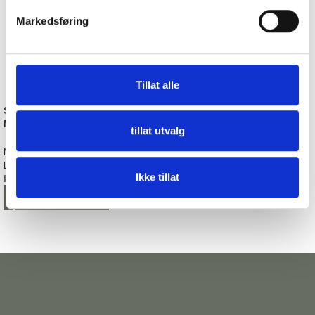
Markedsføring
Tillat alle
Strikkefisk, Gullfarget
Agramanbånd, 12 mm, Gull
Monsterablad
tillat utvalg
Bånd
Maskemarkører
Villy Jensen
Lille Løv
kr
49,00
Ikke tillat
kr
79,00
LEGG I HANDLEKURV
LEGG I HANDLEKURV