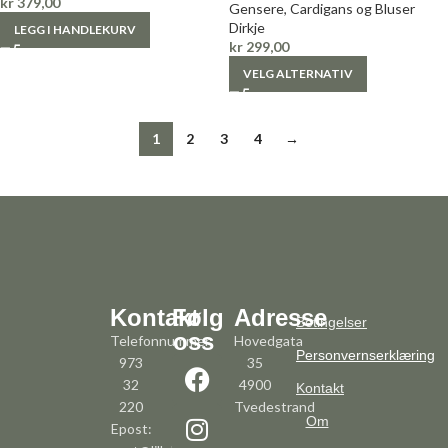
kr
379,00
Gensere, Cardigans og Bluser
Dirkje
LEGG I HANDLEKURV
kr
299,00
VELG ALTERNATIV
1
2
3
4
→
Kontakt
Følg
Adresse
Betingelser
oss
Telefonnummer:
Hovedgata
Personvernserklæring
973
35
32
4900
Kontakt
220
Tvedestrand
Om
Epost: