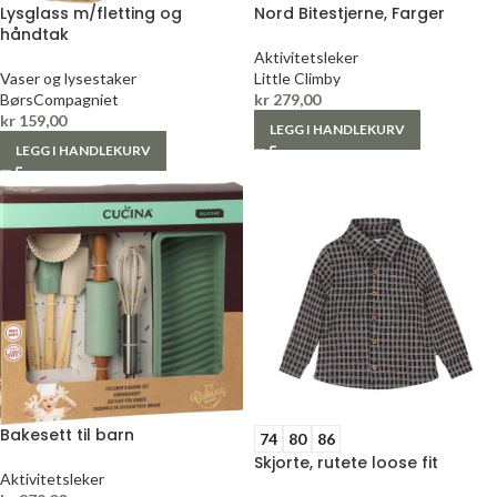
Lysglass m/fletting og
Nord Bitestjerne, Farger
håndtak
Aktivitetsleker
Vaser og lysestaker
Little Climby
BørsCompagniet
kr
279,00
kr
159,00
LEGG I HANDLEKURV
LEGG I HANDLEKURV
Bakesett til barn
74
80
86
Skjorte, rutete loose fit
Aktivitetsleker