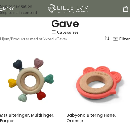
Skip to navigation
MENY
Skip to main content
Gave
Categories
Hjem
Produkter med stikkord «Gave»
Filter
Øst Biteringer, Multiringer,
Babyono Bitering Høne,
Farger
Oransje