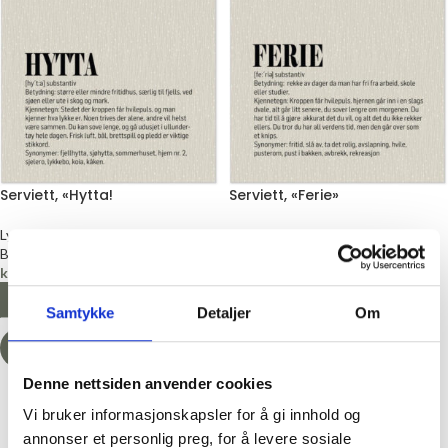
Serviett, «Hytta!
Serviett, «Ferie»
Lys og servietter
Lys og servietter
BørsCompagniet
BørsCompagniet
kr
69,00
kr
69,00
LEGG I HANDLEKURV
LEGG I HANDLEKURV
Samtykke
Detaljer
Om
-50%
Denne nettsiden anvender cookies
Vi bruker informasjonskapsler for å gi innhold og
annonser et personlig preg, for å levere sosiale