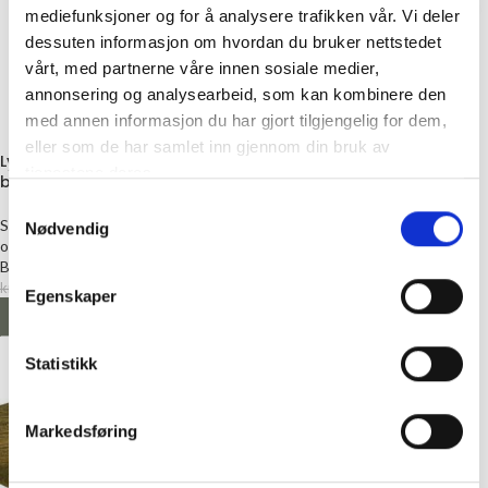
mediefunksjoner og for å analysere trafikken vår. Vi deler
dessuten informasjon om hvordan du bruker nettstedet
vårt, med partnerne våre innen sosiale medier,
annonsering og analysearbeid, som kan kombinere den
Kjøkkenklut, 2 stk
med annen informasjon du har gjort tilgjengelig for dem,
eller som de har samlet inn gjennom din bruk av
Lysglass m/gullfargede
Vask
tjenestene deres.
blomster, grønn
PåStell
kr
199,00
Samtykkevalg
Salgsvare
,
Interiør på salg
,
Vaser
Nødvendig
LEGG I HANDLEKURV
og lysestaker
BørsCompagniet
kr
34,50
kr
69,00
Egenskaper
LEGG I HANDLEKURV
Statistikk
Markedsføring