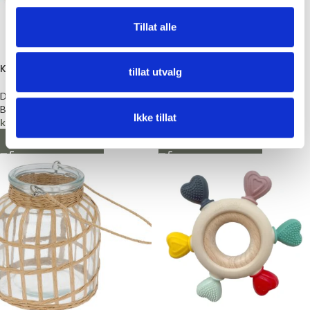
Tillat alle
Knute, brun antikk
Fyrtårn i tre, hvit
tillat utvalg
Dekorasjon
Dekorasjon
BørsCompagniet
BørsCompagniet
Ikke tillat
kr
79,00
kr
129,00
LEGG I HANDLEKURV
LEGG I HANDLEKURV