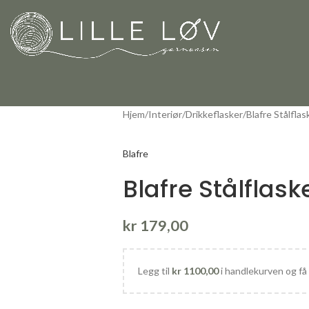
Hjem
Interiør
Drikkeflasker
Blafre Stålflas
Blafre
Blafre Stålflask
kr
179,00
Legg til
kr
1100,00
i handlekurven og få 