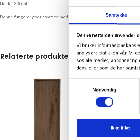
Holder 300 ml
Samtykke
Denne fungerer godt sammen med
Blafre Vippetut,
og
Sugrerør til Blaf
Denne nettsiden anvender c
Vi bruker informasjonskapsler
analysere trafikken vår. Vi 
Relaterte produkter
sosiale medier, annonsering 
dem, eller som de har samlet
Samtykkevalg
Nødvendig
Ikke tillat