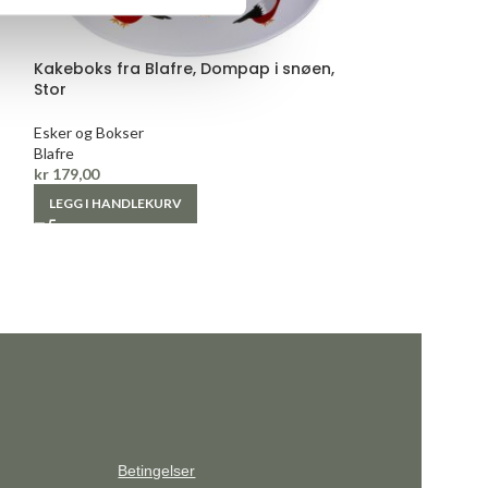
Kakeboks fra Blafre, Dompap i snøen,
Kakeboks fra Bl
Stor
Liten
Esker og Bokser
Esker og Bokser
Blafre
Blafre
kr
179,00
kr
149,00
LEGG I HANDLEKURV
LEGG I HANDLE
Betingelser