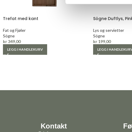
Trefat med kant
Sögne Duftlys, P
Fat og Fjøler
Lys og servietter
Sögne
Sögne
kr
349,00
kr
199,00
LEGG I HANDLEKURV
LEGG I HANDLEKUR
Kontakt
Fø