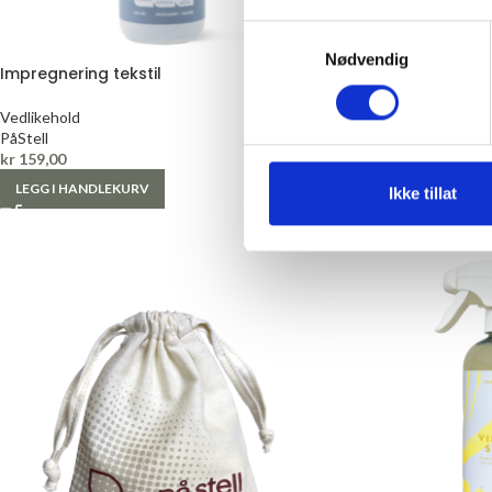
Samtykkevalg
Nødvendig
Impregnering tekstil
Bunadspakke
Vedlikehold
Såpe
PåStell
PåStell
kr
159,00
Fra
kr
1005,00
LEGG I HANDLEKURV
LES MER
Ikke tillat