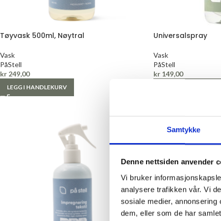
Tøyvask 500ml, Nøytral
Universalspray
Vask
Vask
PåStell
PåStell
kr
249,00
kr
149,00
LEGG I HANDLEKURV
LEGG I HANDLEKURV
Samtykke
Denne nettsiden anvender c
Vi bruker informasjonskapsler
analysere trafikken vår. Vi 
sosiale medier, annonsering 
dem, eller som de har samlet