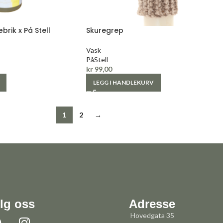
rik x På Stell
Skuregrep
Vask
PåStell
kr
99,00
LEGG I HANDLEKURV
1
2
→
lg oss
Adresse
Hovedgata 35