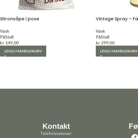
Sitronsåpe i pose
Vintage Spray – Fæb
Vask
Vask
PåStell
PåStell
kr
149,00
kr
299,00
LEGG I HANDLEKURV
LEGG I HANDLEKURV
Kontakt
Fø
Telefonnummer: