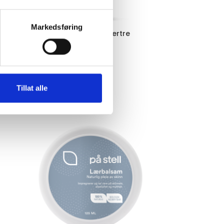
Markedsføring
Ullvask m/Lavendel & Sedertre
Vask
PåStell
kr
229,00
LEGG I HANDLEKURV
Tillat alle