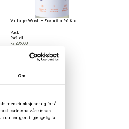
Vintage Wash – Fæbrik x På Stell
Vask
PåStell
kr
299,00
LEGG I HANDLEKURV
Om
iale mediefunksjoner og for å
 med partnerne våre innen
u har gjort tilgjengelig for