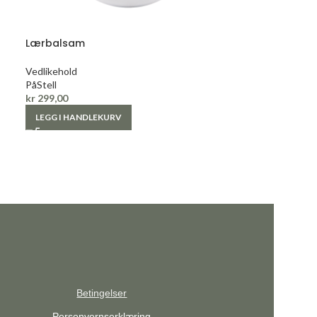
Lærbalsam
Vedlikehold
PåStell
kr
299,00
LEGG I HANDLEKURV
Betingelser
Personvernserklæring