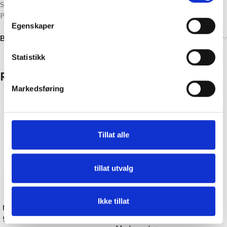
Strikkefisken er som et dekorativt smykke til strikkeprosjektet ditt.
Passer opp til pinne 10,00 mm
Egenskaper
Brand
Statistikk
Relaterte produkter
Markedsføring
Tillat alle
tillat utvalg
Ikke tillat
Maskemarkører i
Maskemarkører 17mm
glasskrukke, 28 stk, blomster