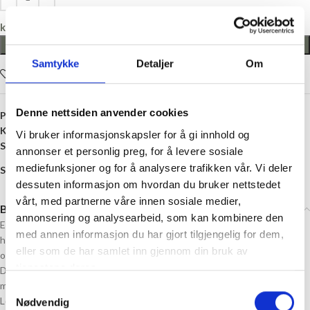
kr
0,00
LEGG I HANDLEKURV
Samtykke
Detaljer
Om
Legg i ønskelisten
Denne nettsiden anvender cookies
Produktnummer:
8720815439515
Kategori:
Maskemarkører
Vi bruker informasjonskapsler for å gi innhold og
Stikkord:
Gull
,
Metall
,
Strikkefisk
annonser et personlig preg, for å levere sosiale
mediefunksjoner og for å analysere trafikken vår. Vi deler
Share:
dessuten informasjon om hvordan du bruker nettstedet
vårt, med partnerne våre innen sosiale medier,
Beskrivelse
annonsering og analysearbeid, som kan kombinere den
En strikkefisk, eller også kalt «Tellelenke» er en omgangsteller du
med annen informasjon du har gjort tilgjengelig for dem,
henger direkte på strikkepinnen, og hjelper deg å holde orden på
eller som de har samlet inn gjennom din bruk av
omgangene i strikkeprosjektet ditt.
tjenestene deres.
Du plasserer lenken i starten av omgangen, og for hver omgang du
møter på lenken igjen, bytter du hull.
Samtykkevalg
Lenken har 10 hull, og kan telle 10 omganger for deg.
Nødvendig