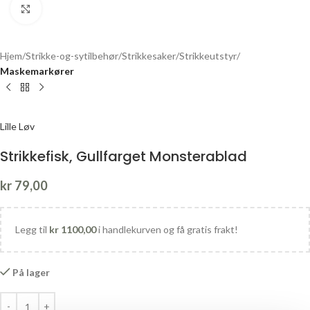
Click to enlarge
Hjem
Strikke-og-sytilbehør
Strikkesaker
Strikkeutstyr
Maskemarkører
Lille Løv
Strikkefisk, Gullfarget Monsterablad
kr
79,00
Legg til
kr
1100,00
i handlekurven og få gratis frakt!
På lager