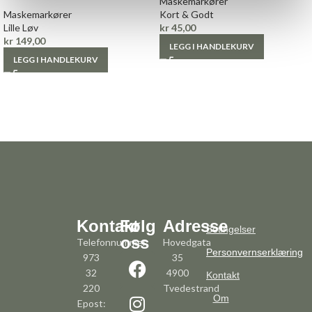
Maskemarkører
Maskemarkører
Kort & Godt
Lille Løv
kr
45,00
kr
149,00
LEGG I HANDLEKURV
LEGG I HANDLEKURV
Kontakt
Følg
Adresse
Betingelser
oss
Telefonnummer:
Hovedgata
Personvernserklæring
973
35
32
4900
Kontakt
220
Tvedestrand
Om
Epost: