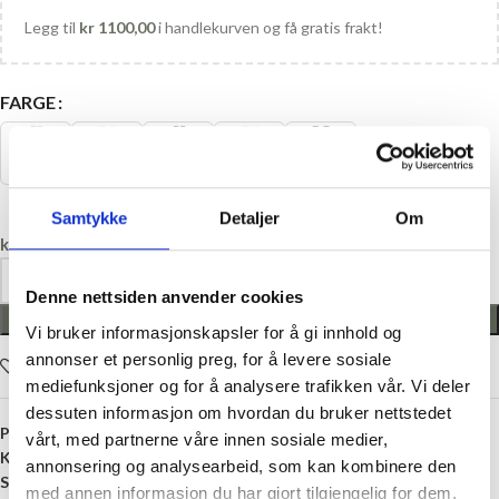
Legg til
kr
1100,00
i handlekurven og få gratis frakt!
FARGE
Samtykke
Detaljer
Om
kr
69,00
Denne nettsiden anvender cookies
LEGG I HANDLEKURV
Vi bruker informasjonskapsler for å gi innhold og
annonser et personlig preg, for å levere sosiale
Legg i ønskelisten
mediefunksjoner og for å analysere trafikken vår. Vi deler
dessuten informasjon om hvordan du bruker nettstedet
Produktnummer:
HT-GT04050
vårt, med partnerne våre innen sosiale medier,
Kategori:
Delbar glidelås i nylon
annonsering og analysearbeid, som kan kombinere den
Stikkord:
50 cm
,
Delbar
,
Glidelås
,
Grovtagget
,
Nylon
med annen informasjon du har gjort tilgjengelig for dem,