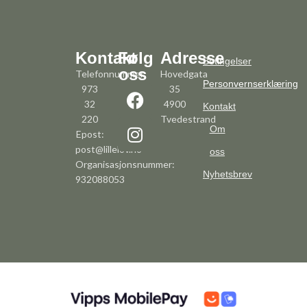
Kontakt
Følg
Adresse
Betingelser
oss
Telefonnummer:
Hovedgata
Personvernserklæring
973
35
32
4900
Kontakt
220
Tvedestrand
Om
Epost:
post@lillelov.no
oss
Organisasjonsnummer:
Nyhetsbrev
932088053