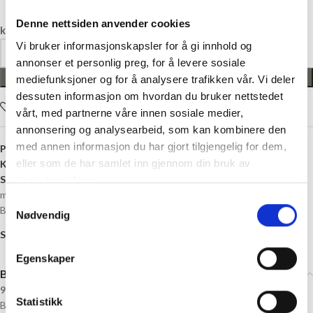
Denne nettsiden anvender cookies
kr
119,00
Vi bruker informasjonskapsler for å gi innhold og
annonser et personlig preg, for å levere sosiale
LEGG I HANDLEKURV
mediefunksjoner og for å analysere trafikken vår. Vi deler
dessuten informasjon om hvordan du bruker nettstedet
Legg i ønskelisten
vårt, med partnerne våre innen sosiale medier,
annonsering og analysearbeid, som kan kombinere den
med annen informasjon du har gjort tilgjengelig for dem,
Produktnummer:
SG-GARN-BA
eller som de har samlet inn gjennom din bruk av
Kategori:
Sandnes Garn
Stikkord:
12 masker
,
13 masker
,
14 masker
,
15 masker
,
16 masker
,
17
tjenestene deres.
masker
,
18 masker
,
4 mm
,
4.5 mm
,
5 mm
,
5.5 mm
,
6 mm
,
7 mm
,
Alpakka
,
Samtykkevalg
Børstet Alpakka
,
Donegal
,
Nylon
Nødvendig
Share:
Egenskaper
Beskrivelse
96% børstet alpakka og 4% nylon
Statistikk
Børstet Alpakka Tweed: