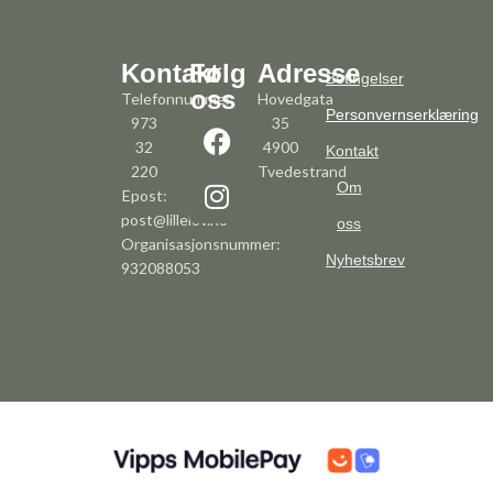
Kontakt
Følg
Adresse
Betingelser
oss
Telefonnummer:
Hovedgata
Personvernserklæring
973
35
32
4900
Kontakt
220
Tvedestrand
Om
Epost:
post@lillelov.no
oss
Organisasjonsnummer:
Nyhetsbrev
932088053