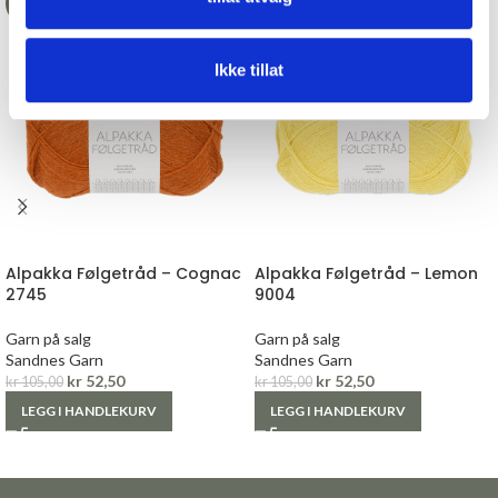
-50%
-50%
Ikke tillat
Alpakka Følgetråd – Cognac
Alpakka Følgetråd – Lemon
2745
9004
Garn på salg
Garn på salg
Sandnes Garn
Sandnes Garn
kr
52,50
kr
52,50
kr
105,00
kr
105,00
LEGG I HANDLEKURV
LEGG I HANDLEKURV