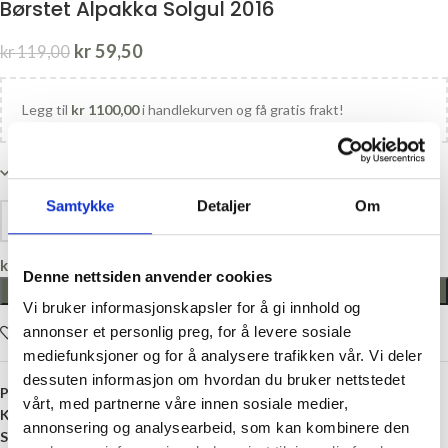
Børstet Alpakka Solgul 2016
kr
59,50
kr
119,00
Legg til
kr
1100,00
i handlekurven og få gratis frakt!
På lager
Samtykke
Detaljer
Om
kr
0,00
Denne nettsiden anvender cookies
LEGG I HANDLEKURV
Vi bruker informasjonskapsler for å gi innhold og
annonser et personlig preg, for å levere sosiale
Legg i ønskelisten
mediefunksjoner og for å analysere trafikken vår. Vi deler
dessuten informasjon om hvordan du bruker nettstedet
Produktnummer:
SG-11902016
vårt, med partnerne våre innen sosiale medier,
Kategori:
Garn på salg
annonsering og analysearbeid, som kan kombinere den
Stikkord:
Alpakka
,
Børstet Alpakka
,
Gul