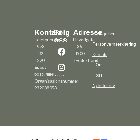
Kontakt
Følg
Adresse
Betingelser
oss
Telefonnummer:
Hovedgata
Personvernserklæring
973
35
32
4900
Kontakt
220
Tvedestrand
Om
Epost:
post@lillelov.no
oss
Organisasjonsnummer:
Nyhetsbrev
932088053