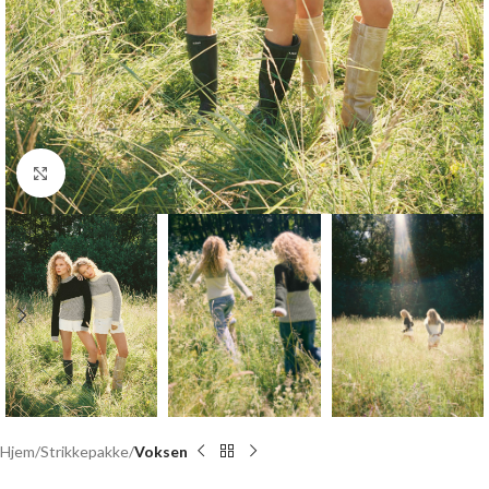
Click to enlarge
Hjem
Strikkepakke
Voksen