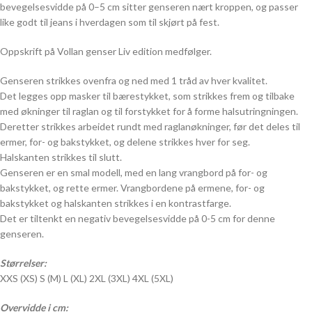
bevegelsesvidde på 0–5 cm sitter genseren nært kroppen, og passer
like godt til jeans i hverdagen som til skjørt på fest.
Oppskrift på Vollan genser Liv edition medfølger.
Genseren strikkes ovenfra og ned med 1 tråd av hver kvalitet.
Det legges opp masker til bærestykket, som strikkes frem og tilbake
med økninger til raglan og til forstykket for å forme halsutringningen.
Deretter strikkes arbeidet rundt med raglanøkninger, før det deles til
ermer, for- og bakstykket, og delene strikkes hver for seg.
Halskanten strikkes til slutt.
Genseren er en smal modell, med en lang vrangbord på for- og
bakstykket, og rette ermer. Vrangbordene på ermene, for- og
bakstykket og halskanten strikkes i en kontrastfarge.
Det er tiltenkt en negativ bevegelsesvidde på 0-5 cm for denne
genseren.
Størrelser:
XXS (XS) S (M) L (XL) 2XL (3XL) 4XL (5XL)
Overvidde i cm: