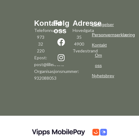
Kontakt
Følg
Adresse
Betingelser
oss
Telefonnummer:
Hovedgata
Personvernserklæring
973
35
32
4900
Kontakt
220
Tvedestrand
Om
Epost:
post@lillelov.no
oss
Organisasjonsnummer:
Nyhetsbrev
932088053