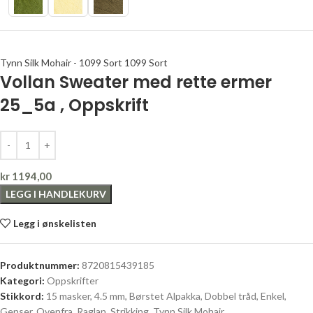
Tynn Silk Mohair - 1099 Sort 1099 Sort
Vollan Sweater med rette ermer
25_5a , Oppskrift
kr
1194,00
LEGG I HANDLEKURV
Legg i ønskelisten
Produktnummer:
8720815439185
Kategori:
Oppskrifter
Stikkord:
15 masker
,
4.5 mm
,
Børstet Alpakka
,
Dobbel tråd
,
Enkel
,
Genser
,
Ovenfra
,
Raglan
,
Strikking
,
Tynn Silk Mohair