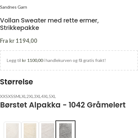
Sandnes Garn
Vollan Sweater med rette ermer,
Strikkepakke
Fra
kr
1194,00
Legg til
kr
1100,00
i handlekurven og få gratis frakt!
Størrelse
XXS
XS
S
M
L
XL
2XL
3XL
4XL
5XL
Børstet Alpakka - 1042 Gråmelert