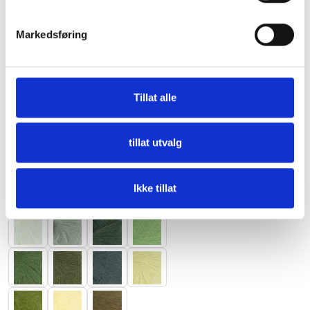
Nullstill
Markedsføring
Tillat alle
tillat utvalg
Ikke tillat