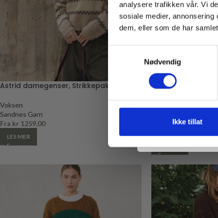
analysere trafikken vår. Vi 
Email
sosiale medier, annonsering 
dem, eller som de har samlet
Samtykkevalg
Nødvendig
Astrid damegenser, Strikkepakke
Emerson dress, St
Silk Mohair + Sund
Voksen
* Gjelder ikke produkt
Sandnes Garn
Voksen
Ikke tillat
Fra
kr
1259,00
Sandnes Garn
Fra
kr
1154,00
LES MER
LES MER