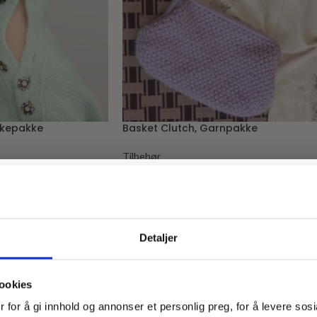
kkepakke
Basket Clutch, Garnpakke
Tilbehør
Sandnes Garn
Fra
kr
576,00
LES MER
Vil du ha
Detaljer
10% rabatt
ookies
Ja? Legg igjen eposten din her:
 for å gi innhold og annonser et personlig preg, for å levere sos