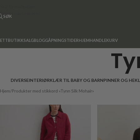
Skip to navigation
Skip to main content
SØK
ETTBUTIKK
SALG
BLOGG
ÅPNINGSTIDER
HJEM
HANDLEKURV
Ty
DIVERSE
INTERIØR
KLÆR TIL BABY OG BARN
PINNER OG HEK
Hjem
Produkter med stikkord «Tynn Silk Mohair»