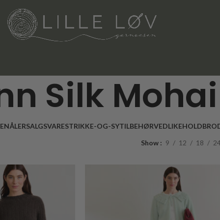
nn Silk Mohai
LENÅLER
SALGSVARE
STRIKKE-OG-SYTILBEHØR
VEDLIKEHOLD
BROD
Show
9
12
18
2