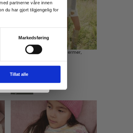
 med partnerne våre innen
u har gjort tilgjengelig for
Markedsføring
Vollan Sweater med rette ermer,
Strikkepakke
Voksen
Tillat alle
Sandnes Garn
Fra
kr
1194,00
LES MER