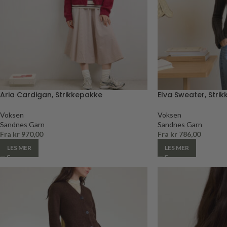
Aria Cardigan, Strikkepakke
Elva Sweater, Stri
Voksen
Voksen
Sandnes Garn
Sandnes Garn
Fra
kr
970,00
Fra
kr
786,00
LES MER
LES MER