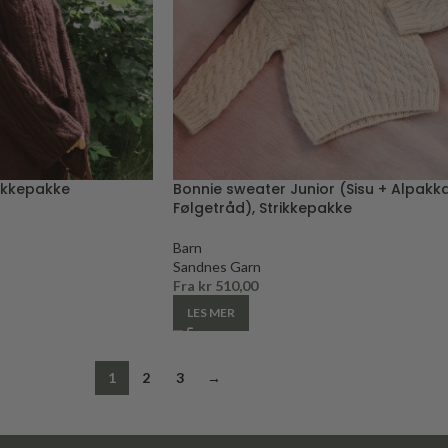
rikkepakke
Bonnie sweater Junior (Sisu + Alpakk
Følgetråd), Strikkepakke
Barn
Sandnes Garn
Fra
kr
510,00
LES MER
1
2
3
→