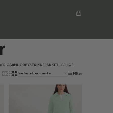
r
ERI
GARN
HOBBY
STRIKKEPAKKE
TILBEHØR
4
Filter