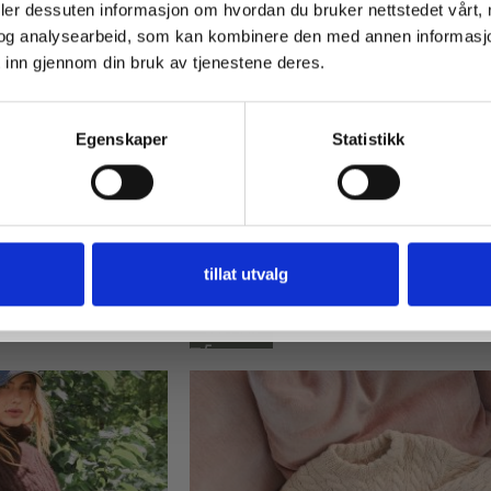
deler dessuten informasjon om hvordan du bruker nettstedet vårt,
og analysearbeid, som kan kombinere den med annen informasjon d
 inn gjennom din bruk av tjenestene deres.
Få 10% Rabatt
Egenskaper
Statistikk
Nei, takk
rikkepakke (2a Tynn
Vollan Sweater med trumpetermer,
ay)
Strikkepakke
er på tilbud
Voksen
tillat utvalg
Sandnes Garn
Fra
kr
1418,00
LES MER