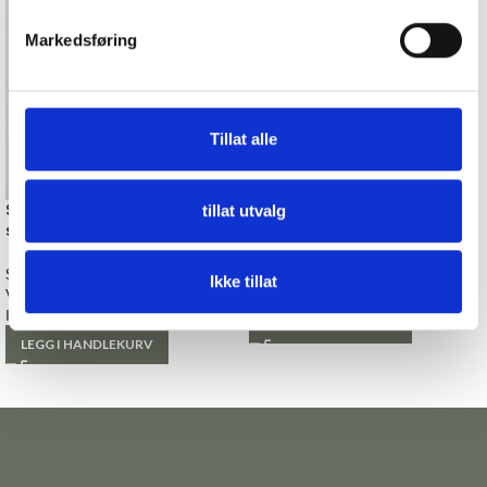
Markedsføring
Tillat alle
Sirkel med hjerte, hvit,
Grønn Traktor, Strykemerke
tillat utvalg
strykemerke
Strykemerker
Strykemerker
Fantasy
Ikke tillat
Villy Jensen
kr
39,00
kr
45,00
LEGG I HANDLEKURV
LEGG I HANDLEKURV