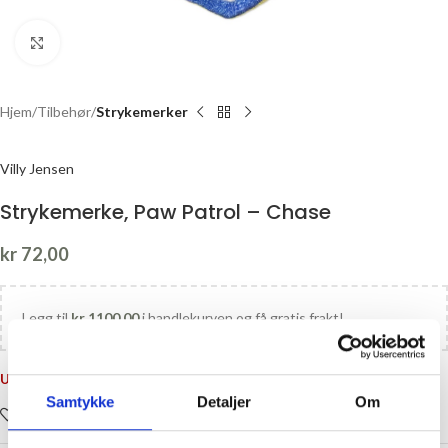
Click to enlarge
Hjem
Tilbehør
Strykemerker
Villy Jensen
Strykemerke, Paw Patrol – Chase
kr
72,00
Legg til
kr
1100,00
i handlekurven og få gratis frakt!
Utsolgt
Samtykke
Detaljer
Om
Legg i ønskelisten