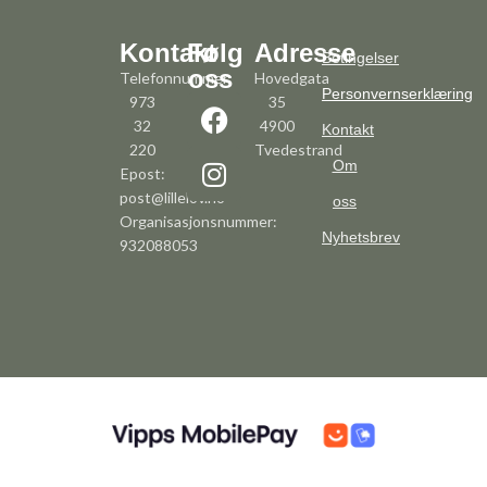
Kontakt
Følg
Adresse
Betingelser
oss
Telefonnummer:
Hovedgata
Personvernserklæring
973
35
32
4900
Kontakt
220
Tvedestrand
Om
Epost:
post@lillelov.no
oss
Organisasjonsnummer:
Nyhetsbrev
932088053