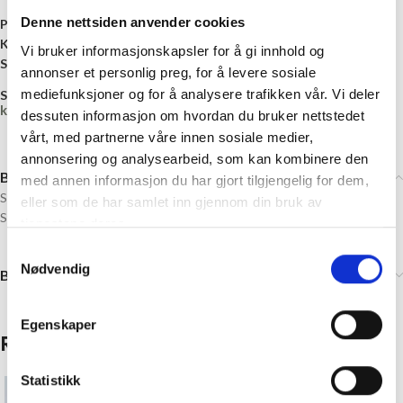
Denne nettsiden anvender cookies
Produktnummer:
VJ-41536
Kategori:
Strykemerker
Vi bruker informasjonskapsler for å gi innhold og
Stikkord:
chase
,
PawPatrol
,
Strykelapp
,
Strykemerke
annonser et personlig preg, for å levere sosiale
mediefunksjoner og for å analysere trafikken vår. Vi deler
Share:
kr
0,00
dessuten informasjon om hvordan du bruker nettstedet
vårt, med partnerne våre innen sosiale medier,
annonsering og analysearbeid, som kan kombinere den
Beskrivelse
med annen informasjon du har gjort tilgjengelig for dem,
Strykemerke med Chase fra Paw Patrol
eller som de har samlet inn gjennom din bruk av
Str: 6 x 6,5 cm
tjenestene deres.
Samtykkevalg
Nødvendig
Brand
Egenskaper
Relaterte produkter
Statistikk