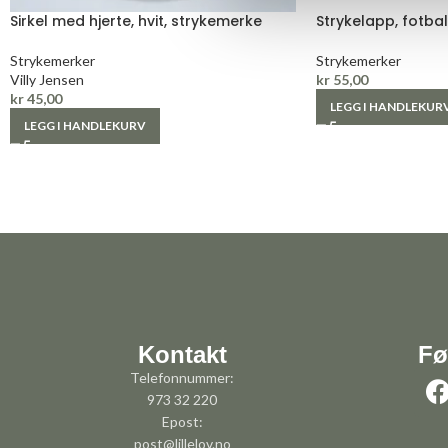
Sirkel med hjerte, hvit, strykemerke
Strykelapp, fotbal
Strykemerker
Strykemerker
Villy Jensen
kr
55,00
kr
45,00
LEGG I HANDLEKUR
LEGG I HANDLEKURV
Kontakt
Fø
Telefonnummer:
973 32 220
Epost:
post@lillelov.no