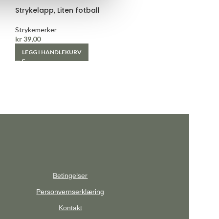
Strykelapp, Liten fotball
Strykemerke, P
Strykemerker
Strykemerker
kr
39,00
Villy Jensen
kr
72,00
LEGG I HANDLEKURV
LEGG I HANDLE
Betingelser
Personvernserklæring
Kontakt