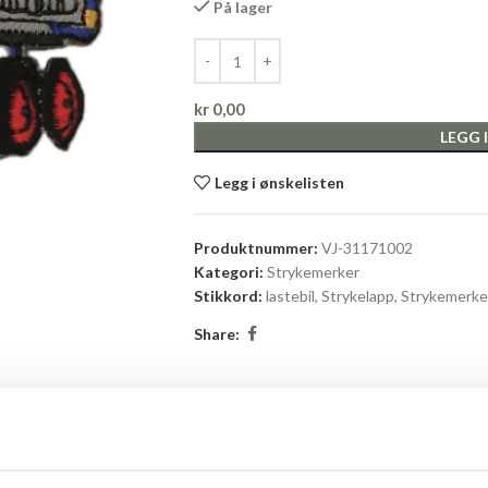
På lager
kr
0,00
LEGG 
Legg i ønskelisten
Produktnummer:
VJ-31171002
Kategori:
Strykemerker
Stikkord:
lastebil
,
Strykelapp
,
Strykemerke
Share:
BESKRIVELSE
BRAND