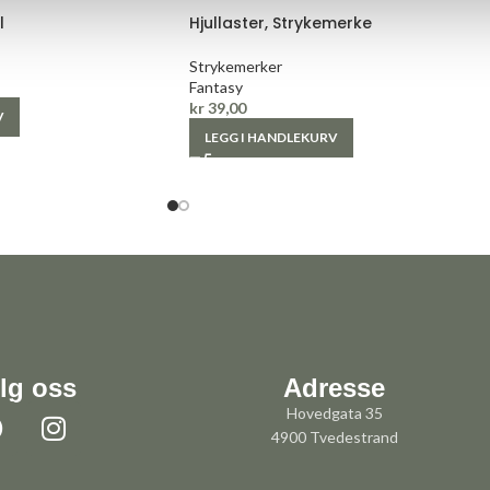
l
Hjullaster, Strykemerke
Strykemerker
Fantasy
kr
39,00
V
LEGG I HANDLEKURV
lg oss
Adresse
Hovedgata 35
4900 Tvedestrand