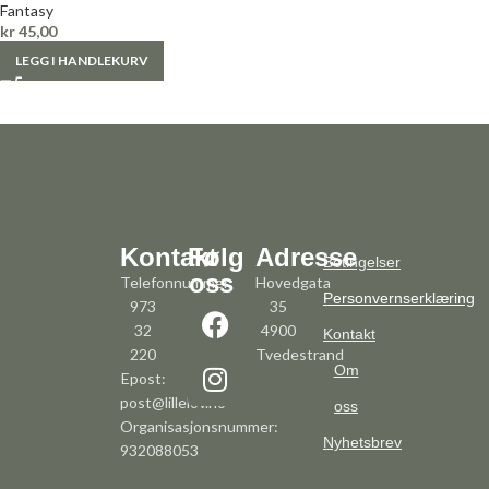
Fantasy
kr
45,00
LEGG I HANDLEKURV
Kontakt
Følg
Adresse
Betingelser
oss
Telefonnummer:
Hovedgata
Personvernserklæring
973
35
32
4900
Kontakt
220
Tvedestrand
Om
Epost:
post@lillelov.no
oss
Organisasjonsnummer:
Nyhetsbrev
932088053