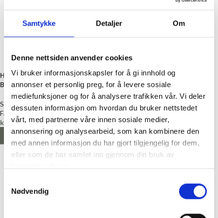
Samtykke
Detaljer
Om
Denne nettsiden anvender cookies
Vi bruker informasjonskapsler for å gi innhold og
Hjerte med jente og hest,
Rosa ugler, 2 stk,
Brun, Strykemerke
strykemerker
annonser et personlig preg, for å levere sosiale
mediefunksjoner og for å analysere trafikken vår. Vi deler
Strykemerker
Strykemerker
dessuten informasjon om hvordan du bruker nettstedet
Fantasy
Fantasy
vårt, med partnerne våre innen sosiale medier,
kr
55,00
kr
45,00
annonsering og analysearbeid, som kan kombinere den
LEGG I HANDLEKURV
LEGG I HANDLEKURV
med annen informasjon du har gjort tilgjengelig for dem,
eller som de har samlet inn gjennom din bruk av
tjenestene deres.
Samtykkevalg
Nødvendig