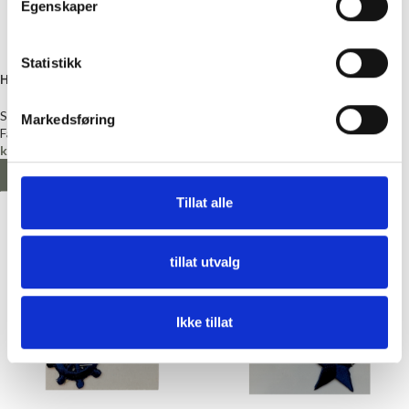
Egenskaper
Statistikk
Hund, Strykemerke
Blomster, 2 stk, hvit,
Strykemerke
Strykemerker
Markedsføring
Fantasy
Strykemerker
kr
40,00
Fantasy
kr
25,00
LEGG I HANDLEKURV
LEGG I HANDLEKURV
Tillat alle
tillat utvalg
Ikke tillat