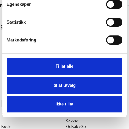
Egenskaper
Brand
Statistikk
Relaterte produkter
Markedsføring
Tillat alle
tillat utvalg
18 Måneder
9 Måneder
27-30
Ikke tillat
Hvit Langermet Body med
Antisklisokker i bomull, Beige
Polokrage
Sokker
Body
GoBabyGo