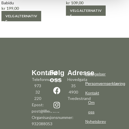
Babidu
kr
109,00
kr
199,00
VELG ALTERNATIV
VELG ALTERNATIV
Kontakt
Følg
Adresse
Betingelser
oss
Telefonnummer:
Hovedgata
Personvernserklæring
973
35
32
4900
Kontakt
220
Tvedestrand
Om
Epost:
post@lillelov.no
oss
Organisasjonsnummer:
Nyhetsbrev
932088053