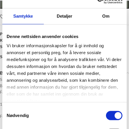
LEGG I HANDLEKURV
Samtykke
Detaljer
Om
Legg i ønskelisten
Produktnummer:
8406258433046
Denne nettsiden anvender cookies
Kategori:
Skråbånd
Vi bruker informasjonskapsler for å gi innhold og
Stikkord:
20 millimeter
,
Bomull
,
Rød
,
Skråbånd
annonser et personlig preg, for å levere sosiale
Share:
mediefunksjoner og for å analysere trafikken vår. Vi deler
dessuten informasjon om hvordan du bruker nettstedet
Beskrivelse
vårt, med partnerne våre innen sosiale medier,
Skråbånd i bomull
annonsering og analysearbeid, som kan kombinere den
Bredde: 20 mm
med annen informasjon du har gjort tilgjengelig for dem,
Farge: Rød
eller som de har samlet inn gjennom din bruk av
tjenestene deres.
1 stk = 1 meter
Samtykkevalg
Nødvendig
Fiber: 100% Bomull