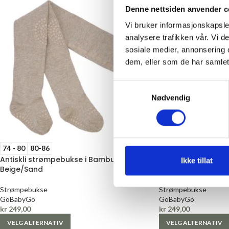
Denne nettsiden anvender c
Vi bruker informasjonskapsler
analysere trafikken vår. Vi 
sosiale medier, annonsering 
dem, eller som de har samlet
Samtykkevalg
Nødvendig
74 - 80
80-86
80-86
Antiskli strømpebukse i Bambus,
Antiskli strømpebu
Ikke tillat
Beige/Sand
Marineblå
Strømpebukse
Strømpebukse
GoBabyGo
GoBabyGo
kr
249,00
kr
249,00
VELG ALTERNATIV
VELG ALTERNATIV