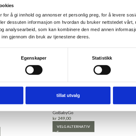
ookies
 for å gi innhold og annonser et personlig preg, for å levere sos
deler dessuten informasjon om hvordan du bruker nettstedet vårt,
og analysearbeid, som kan kombinere den med annen informasjon d
 inn gjennom din bruk av tjenestene deres.
Egenskaper
Statistikk
74 - 80
80-86
kse i Bambus,
Antiskli stømpebukse i Bambus, Grå
tillat utvalg
Strømpebukse
GoBabyGo
kr
249,00
VELG ALTERNATIV