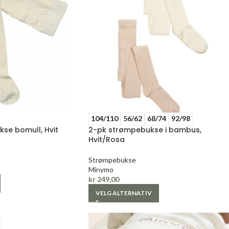
104/110
56/62
68/74
92/98
kse bomull, Hvit
2-pk strømpebukse i bambus,
Hvit/Rosa
Strømpebukse
Minymo
kr
249,00
VELG ALTERNATIV