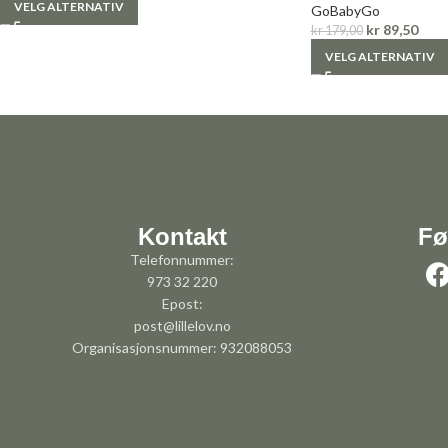
VELG ALTERNATIV
GoBabyGo
kr
89,50
kr
179,00
VELG ALTERNATIV
Kontakt
Fø
Telefonnummer:
973 32 220
Epost:
post@lillelov.no
Organisasjonsnummer: 932088053