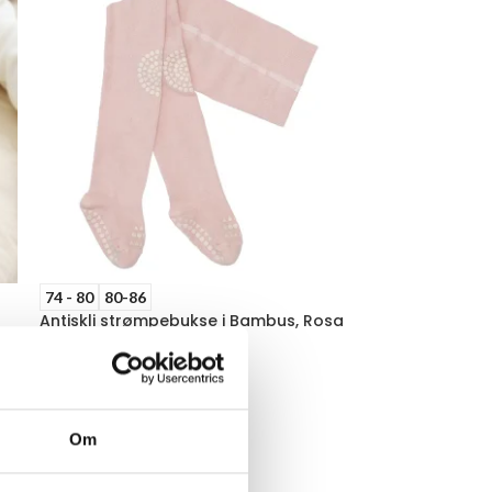
74 - 80
80-86
Antiskli strømpebukse i Bambus, Rosa
Strømpebukse
GoBabyGo
kr
249,00
VELG ALTERNATIV
Om