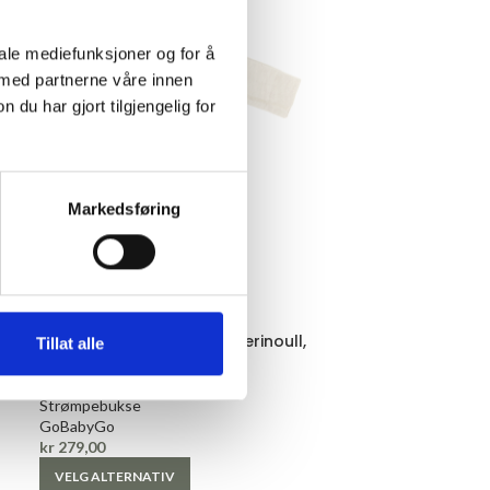
iale mediefunksjoner og for å
 med partnerne våre innen
u har gjort tilgjengelig for
Markedsføring
74 - 80
80-86
Antiskli strømpebukse i merinoull,
Tillat alle
Hvit/Natur
Strømpebukse
GoBabyGo
kr
279,00
VELG ALTERNATIV