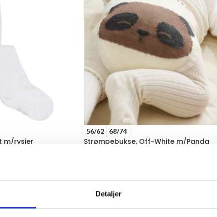
56/62
68/74
 m/rysjer
Strømpebukse, Off-White m/Panda
Strømpebukse
kr
149,00
VELG ALTERNATIV
Detaljer