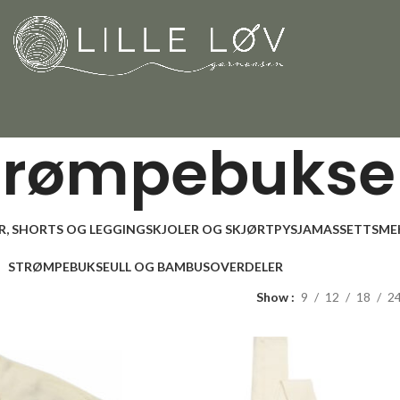
trømpebukse
R, SHORTS OG LEGGINGS
KJOLER OG SKJØRT
PYSJAMAS
SETT
SME
STRØMPEBUKSE
ULL OG BAMBUS
OVERDELER
Show
9
12
18
2