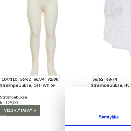
104/110
56/62
68/74
92/98
56/62
68/74
Strømpebukse, Off-White
Strømpebukse, Hvit
Strømpebukse
Strømpebukse
kr
129,00
kr
169,00
VELG ALTERNATIV
VELG ALTERNATIV
Samtykke