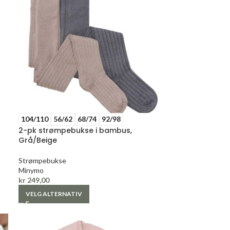
104/110
56/62
68/74
92/98
2-pk strømpebukse i bambus,
Grå/Beige
Strømpebukse
Minymo
kr
249,00
VELG ALTERNATIV