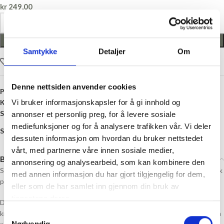
kr
249,00
LEGG I HANDLEKURV
Samtykke
Detaljer
Om
Legg i ønskelisten
Denne nettsiden anvender cookies
Produktnummer:
GBG-40 33034 3715
Kategori:
Strømpebukse
Vi bruker informasjonskapsler for å gi innhold og
Stikkord:
Antiskli
,
Baby
,
Bambus
,
Størmpebukse
annonser et personlig preg, for å levere sosiale
mediefunksjoner og for å analysere trafikken vår. Vi deler
Share:
dessuten informasjon om hvordan du bruker nettstedet
vårt, med partnerne våre innen sosiale medier,
Beskrivelse
annonsering og analysearbeid, som kan kombinere den
Søte og praktiske strømpebukser i Bambus, som både varmer og er myk
med annen informasjon du har gjort tilgjengelig for dem,
på huden.
eller som de har samlet inn gjennom din bruk av
tjenestene deres.
Disse strømpebuksene har antiskli under føttene, på tærne og på
knærne, og er skreddersydde for krabbende babyer og barn. De er også
Samtykkevalg
Nødvendig