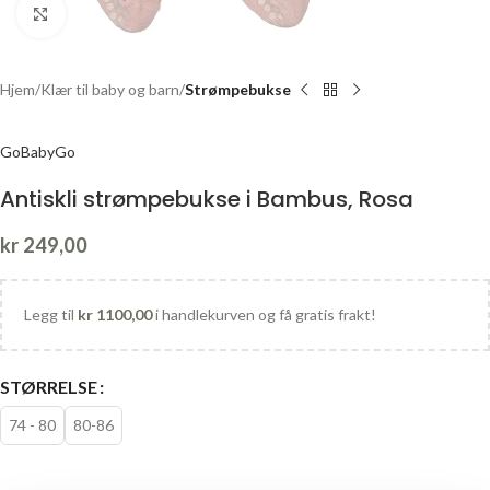
Click to enlarge
Hjem
Klær til baby og barn
Strømpebukse
GoBabyGo
Antiskli strømpebukse i Bambus, Rosa
kr
249,00
Legg til
kr
1100,00
i handlekurven og få gratis frakt!
STØRRELSE
74 - 80
80-86