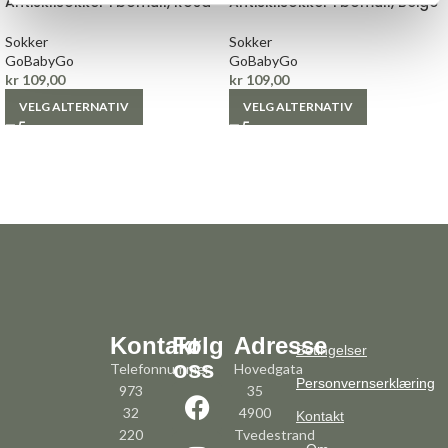
Antisklisokker i bomull, Rosa
Antisklisokker i bomull, Beige
Sokker
Sokker
GoBabyGo
GoBabyGo
kr
109,00
kr
109,00
VELG ALTERNATIV
VELG ALTERNATIV
Kontakt
Følg
Adresse
Betingelser
oss
Telefonnummer:
Hovedgata
Personvernserklæring
973
35
32
4900
Kontakt
220
Tvedestrand