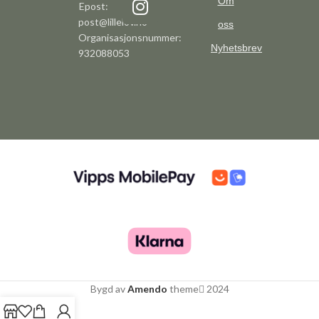
Om
Epost:
post@lillelov.no
oss
Organisasjonsnummer:
Nyhetsbrev
932088053
Bygd av
Amendo
theme
2024