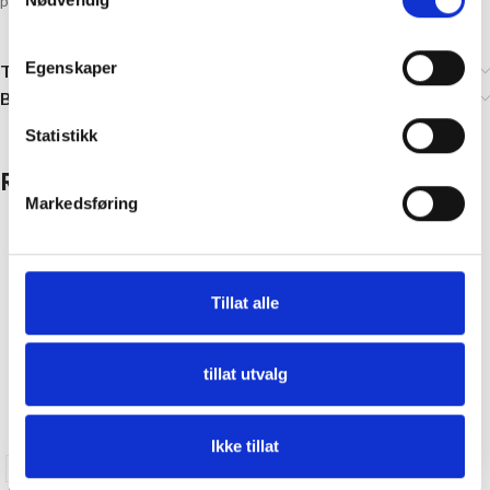
praktiske når barna først skal lære seg og stå og å gå.
Egenskaper
Tilleggsinformasjon
Brand
Statistikk
Relaterte produkter
Markedsføring
Tillat alle
tillat utvalg
Ikke tillat
17-19
23-26
27-30