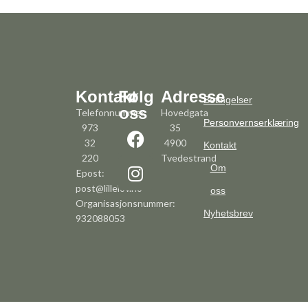
Kontakt
Følg
Adresse
Betingelser
oss
Telefonnummer:
Hovedgata
Personvernserklæring
973
35
32
4900
Kontakt
220
Tvedestrand
Om
Epost:
post@lillelov.no
oss
Organisasjonsnummer:
Nyhetsbrev
932088053