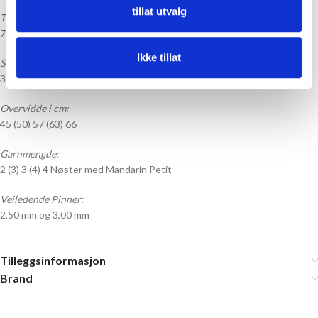
tillat utvalg
Tilbehør:
7 (7) 8 (8) 9 knapper – Følger ikke med, men velg selv fra vår utvalg
HER
Ikke tillat
Størrelser:
3 mnd (6 mnd) 9 mnd (1 år) 2år
Overvidde i cm:
45 (50) 57 (63) 66
Garnmengde:
2 (3) 3 (4) 4 Nøster med Mandarin Petit
Veiledende Pinner:
2,50 mm og 3,00 mm
Tilleggsinformasjon
Brand