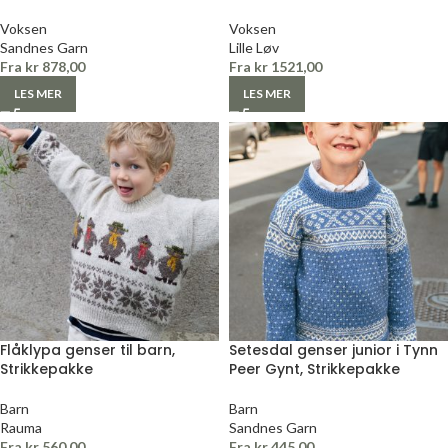
Voksen
Voksen
Sandnes Garn
Lille Løv
Fra
kr
878,00
Fra
kr
1521,00
LES MER
LES MER
Flåklypa genser til barn,
Setesdal genser junior i Tynn
Strikkepakke
Peer Gynt, Strikkepakke
Barn
Barn
Rauma
Sandnes Garn
Fra
kr
560,00
Fra
kr
445,00