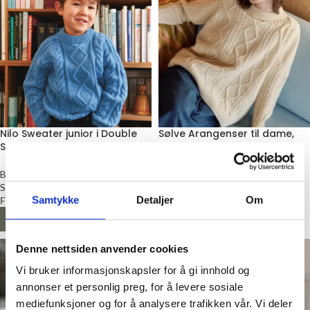
Nilo Sweater junior i Double
Sølve Arangenser til dame,
Sunday, Strikkepakke
Strikkepakke
Barn
Voksen
Sandnes Garn
Fra
kr
560,00
Samtykke
Detaljer
Om
Fra
kr
524,00
LES MER
LES MER
Denne nettsiden anvender cookies
Vi bruker informasjonskapsler for å gi innhold og
annonser et personlig preg, for å levere sosiale
mediefunksjoner og for å analysere trafikken vår. Vi deler