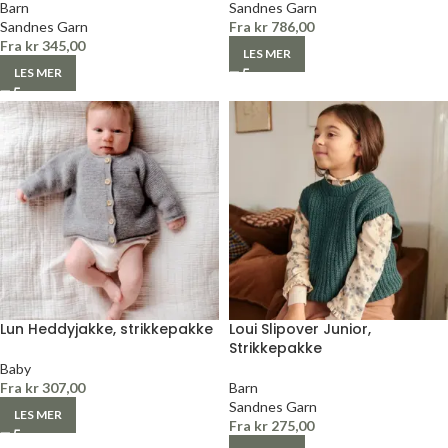
Barn
Sandnes Garn
Sandnes Garn
Fra
kr
786,00
Fra
kr
345,00
LES MER
LES MER
Lun Heddyjakke, strikkepakke
Loui Slipover Junior,
Strikkepakke
Baby
Fra
kr
307,00
Barn
Sandnes Garn
LES MER
Fra
kr
275,00