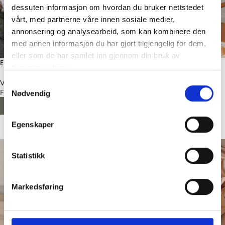
dessuten informasjon om hvordan du bruker nettstedet
vårt, med partnerne våre innen sosiale medier,
annonsering og analysearbeid, som kan kombinere den
med annen informasjon du har gjort tilgjengelig for dem,
eller som de har samlet inn gjennom din bruk av
Ella Jakke, Strikkepakke
Marius genser baby,
tjenestene deres.
Strikkepakke
Voksen
Samtykkevalg
Fra
kr
1881,20
Baby
Nødvendig
Sandnes Garn
LES MER
Fra
kr
50,00
Egenskaper
LES MER
Statistikk
Markedsføring