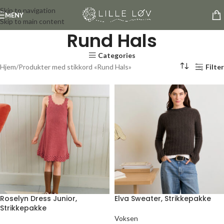
Skip to navigation
MENY
Skip to main content
Rund Hals
Categories
Hjem
Produkter med stikkord «Rund Hals»
Filter
Roselyn Dress Junior,
Elva Sweater, Strikkepakke
Strikkepakke
Voksen