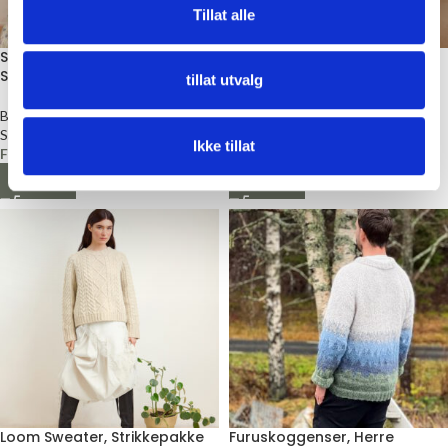
Tillat alle
Setesdal kofte baby,
Islender genser til baby,
Strikkepakke
Strikkepakke
tillat utvalg
Baby
Baby
Sandnes Garn
Sandnes Garn
Ikke tillat
Fra
kr
287,00
Fra
kr
208,00
LES MER
LES MER
Loom Sweater, Strikkepakke
Furuskoggenser, Herre