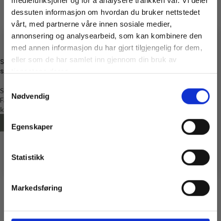
mediefunksjoner og for å analysere trafikken vår. Vi deler
dessuten informasjon om hvordan du bruker nettstedet
vårt, med partnerne våre innen sosiale medier,
annonsering og analysearbeid, som kan kombinere den
med annen informasjon du har gjort tilgjengelig for dem,
Vil du ha
eller som de har samlet inn gjennom din bruk av
Skråbånd i bomull, 30 mm,
Skråbånd i bomull, 20mm,
10% rabatt
sort
mørk blå
tjenestene deres.
Samtykkevalg
Ja? Legg igjen eposten din her:
Skråbånd
Skråbånd
Nødvendig
Email
Fantasy
Fantasy
kr
29,00
kr
19,00
Få 10% Rabatt
LEGG I HANDLEKURV
LEGG I HANDLEKURV
Egenskaper
Nei, takk
* Gjelder ikke produkter på tilbud
Statistikk
Markedsføring