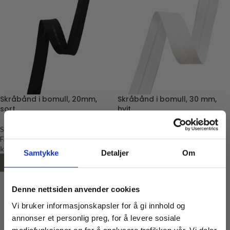
Skråbånd i bomull, 20mm,
Skråbånd i bomull, 30 mm,
sort
hvit
Skråbånd
Skråbånd
Fantasy
Fantasy
kr
19,00
kr
29,00
Samtykke
Detaljer
Om
LEGG I HANDLEKURV
LEGG I HANDLEKURV
Denne nettsiden anvender cookies
Vi bruker informasjonskapsler for å gi innhold og
annonser et personlig preg, for å levere sosiale