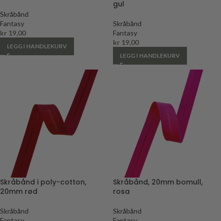
gul
Skråbånd
Fantasy
Skråbånd
kr
19,00
Fantasy
kr
19,00
LEGG I HANDLEKURV
LEGG I HANDLEKURV
Skråbånd i poly-cotton,
Skråbånd, 20mm bomull,
20mm rød
rosa
Skråbånd
Skråbånd
Fantasy
Fantasy