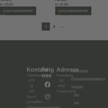
kr
20,00
kr
19,00
LEGG I HANDLEKURV
LEGG I HANDLEKURV
1
2
→
Kontakt
Følg
Adresse
Betingelser
oss
Telefonnummer:
Hovedgata
Personvernserklæring
973
35
32
4900
Kontakt
220
Tvedestrand
Om
Epost:
post@lillelov.no
oss
Organisasjonsnummer: