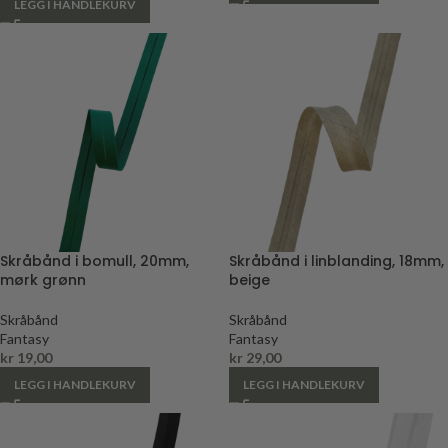
LEGG I HANDLEKURV
Skråbånd i bomull, 20mm,
Skråbånd i linblanding, 18mm,
mørk grønn
beige
Skråbånd
Skråbånd
Fantasy
Fantasy
kr
19,00
kr
29,00
LEGG I HANDLEKURV
LEGG I HANDLEKURV