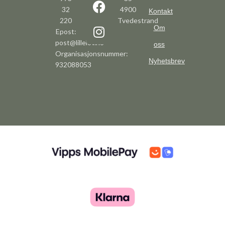
32
4900
Kontakt
220
Tvedestrand
Om
Epost:
post@lillelov.no
oss
Organisasjonsnummer:
Nyhetsbrev
932088053