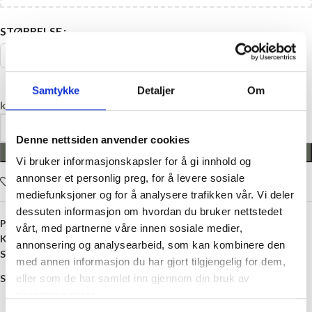
STØRRELSE
104
110
68
74
80
86
92
98
Samtykke
Detaljer
Om
kr
0,00
Denne nettsiden anvender cookies
LEGG I HANDLEKURV
Vi bruker informasjonskapsler for å gi innhold og
annonser et personlig preg, for å levere sosiale
Legg i ønskelisten
mediefunksjoner og for å analysere trafikken vår. Vi deler
dessuten informasjon om hvordan du bruker nettstedet
Produktnummer:
D-P54555-35
vårt, med partnerne våre innen sosiale medier,
Kategori:
Sett
annonsering og analysearbeid, som kan kombinere den
Stikkord:
Baby
,
Barn
,
Beige
,
Bomull
,
Gutt
,
Shorts
,
Striper
med annen informasjon du har gjort tilgjengelig for dem,
Share:
eller som de har samlet inn gjennom din bruk av
tjenestene deres.