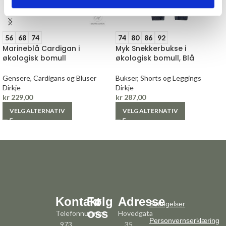
56
68
74
74
80
86
92
Marineblå Cardigan i
Myk Snekkerbukse i
økologisk bomull
økologisk bomull, Blå
Gensere, Cardigans og Bluser
Bukser, Shorts og Leggings
Dirkje
Dirkje
kr
229,00
kr
287,00
VELG ALTERNATIV
VELG ALTERNATIV
Kontakt
Følg
Adresse
Betingelser
oss
Telefonnummer:
Hovedgata
Personvernserklæring
973
35