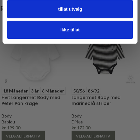
Relaterte produkter
tillat utvalg
Ikke tillat
18 Måneder
3 år
6 Måneder
50/56
86/92
Hvit Langermet Body med
Langermet Body med
Peter Pan krage
marineblå striper
Body
Body
Babidu
Dirkje
kr
199,00
kr
172,00
VELG ALTERNATIV
VELG ALTERNATIV