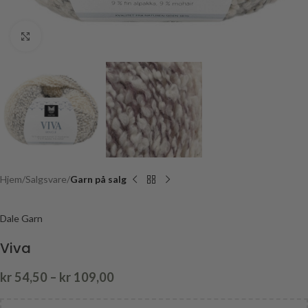
Click to enlarge
Hjem
Salgsvare
Garn på salg
Dale Garn
Viva
kr
54,50
–
kr
109,00