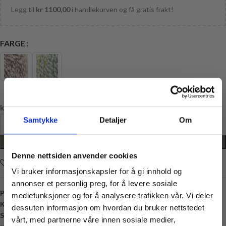
Legg til
kr
1100,00
i handlekurven og få gratis frakt!
FARGE
kr
54,50
Samtykke
Detaljer
Om
LEGG I HANDLEKURV
Denne nettsiden anvender cookies
Legg i ønskelisten
Vi bruker informasjonskapsler for å gi innhold og
annonser et personlig preg, for å levere sosiale
Produktnummer:
DALE-GARN-VIVA
mediefunksjoner og for å analysere trafikken vår. Vi deler
Kategori:
Garn på salg
dessuten informasjon om hvordan du bruker nettstedet
Stikkord:
10 masker
,
11 masker
,
12 masker
,
13 masker
,
5 mm
,
6 mm
,
7
vårt, med partnerne våre innen sosiale medier,