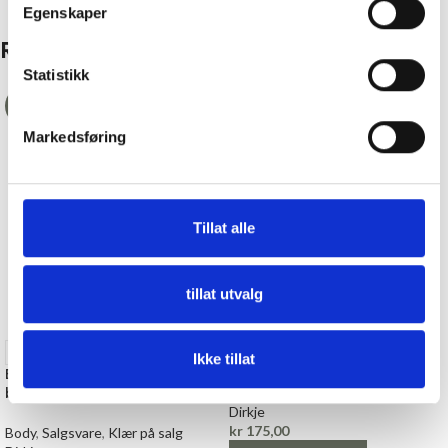
Egenskaper
Relaterte produkter
Statistikk
-50%
Markedsføring
Tillat alle
tillat utvalg
104
110
56
62
+2
Myke Olashorts i økologisk
bomull
86/92
Ikke tillat
Body 3-pk i økologisk
bomull, kortermet
Bukser, Shorts og Leggings
Dirkje
kr
175,00
Body
,
Salgsvare
,
Klær på salg