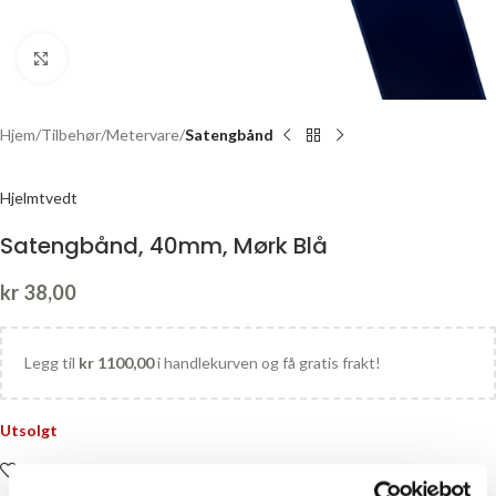
Click to enlarge
Hjem
Tilbehør
Metervare
Satengbånd
Hjelmtvedt
Satengbånd, 40mm, Mørk Blå
kr
38,00
Legg til
kr
1100,00
i handlekurven og få gratis frakt!
Utsolgt
Legg i ønskelisten