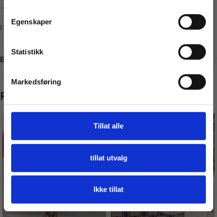
– Garn
Få 10% Rabatt
Egenskaper
Fyllvatt følger ikke med.
Nei, takk
* Gjelder ikke produkter på tilbud
Statistikk
Brand
Markedsføring
Relaterte produkter
Tillat alle
tillat utvalg
Ikke tillat