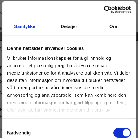
Kun 1 på lager
Samtykke
Detaljer
Om
kr
0,00
LEGG I HANDLEKURV
Denne nettsiden anvender cookies
Legg i ønskelisten
Vi bruker informasjonskapsler for å gi innhold og
annonser et personlig preg, for å levere sosiale
Produktnummer:
8406258432803
mediefunksjoner og for å analysere trafikken vår. Vi deler
Kategori:
Leker
dessuten informasjon om hvordan du bruker nettstedet
Stikkord:
Enhjørnnig
,
Hekle
,
Hekling
vårt, med partnerne våre innen sosiale medier,
Share:
annonsering og analysearbeid, som kan kombinere den
med annen informasjon du har gjort tilgjengelig for dem,
Vil du ha
Beskrivelse
eller som de har samlet inn gjennom din bruk av
10% rabatt
Hekle en søt enhjørninger med denne garnpakken fra «Hooked»
tjenestene deres.
Samtykkevalg
Ja? Legg igjen eposten din her:
Pakken inneholder:
Nødvendig
Email
– Mønster (Mønsteret kommer på engelsk, nederlandsk og fransk)