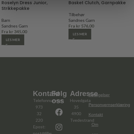
Roselyn Dress Junior,
Basket Clutch, Garnpakke
Strikkepakke
Tilbehør
Barn
Sandnes Garn
Sandnes Garn
Fra
kr
576,00
Fra
kr
345,00
LES MER
LES MER
Kontakt
Følg
Adresse
Betingelser
oss
Telefonnummer:
Hovedgata
Personvernserklæring
973
35
32
4900
Kontakt
220
Tvedestrand
Om
Epost:
post@lillelov.no