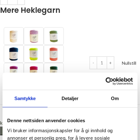
Mere Heklegarn
Nullstill
Samtykke
Detaljer
Om
Denne nettsiden anvender cookies
kr
309,00
Vi bruker informasjonskapsler for å gi innhold og
LEGG I HANDLEKURV
annonser et personlig preg, for å levere sosiale