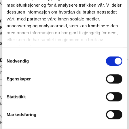
Legg i ønskelisten
mediefunksjoner og for å analysere trafikken vår. Vi deler
dessuten informasjon om hvordan du bruker nettstedet
vårt, med partnerne våre innen sosiale medier,
Produktnummer:
8720815439595
annonsering og analysearbeid, som kan kombinere den
Kategori:
Strikkefeber
med annen informasjon du har gjort tilgjengelig for dem,
Stikkord:
Heklegarn
,
Polyester
,
veskegarn
eller som de har samlet inn gjennom din bruk av
Share:
tjenestene deres.
Samtykkevalg
Beskrivelse
Nødvendig
Garnpakke til «#Littmediumveske» Av Strikker Litt Mye
Pakken innholder:
Egenskaper
– Oppskrift til Litt Medium Veske
– Garn til Litt Medium veske (velg farge selv)
Statistikk
Vesken er en begynnervennlig hekleveske med tykt garn og tykk nål.
Mål: cm 36 x 26 cm
Markedsføring
Veiledende heklenål: 8 mm
Heklefasthet: 9m = 10 cm