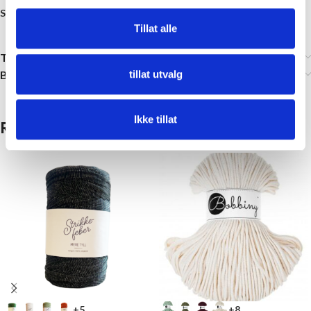
Se HER for lenker og tilbehør til vesken (link)
Tillat alle
Tilleggsinformasjon
Brand
tillat utvalg
Ikke tillat
Relaterte produkter
+5
+8