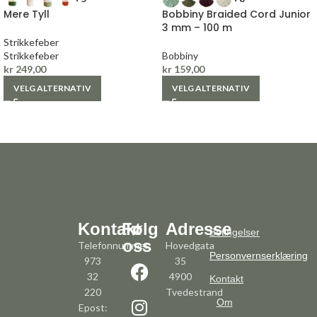
Mere Tyll
Bobbiny Braided Cord Junior
3 mm – 100 m
Strikkefeber
Strikkefeber
Bobbiny
kr
249,00
kr
159,00
VELG ALTERNATIV
VELG ALTERNATIV
Kontakt
Følg
Adresse
Betingelser
oss
Telefonnummer:
Hovedgata
Personvernserklæring
973
35
32
4900
Kontakt
220
Tvedestrand
Om
Epost: