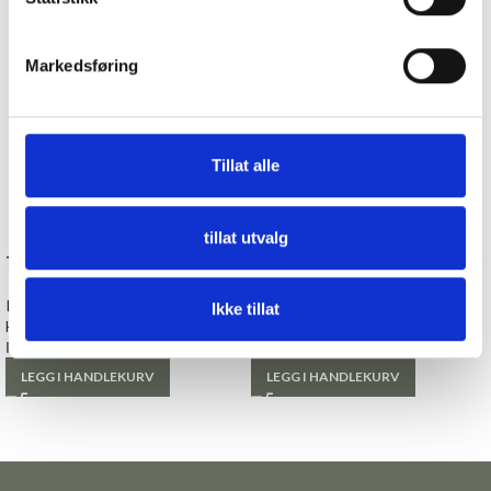
Markedsføring
Tillat alle
tillat utvalg
Tinnknapp, 18 mm «URNES»
Tinnknapp, 17 mm «OSEBERG»
Knapper
Knapper
Ikke tillat
Hjelmtvedt
Hjelmtvedt
kr
22,00
kr
22,00
LEGG I HANDLEKURV
LEGG I HANDLEKURV