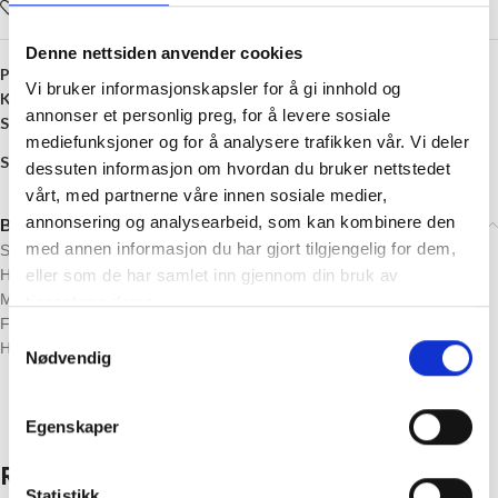
Legg i ønskelisten
Denne nettsiden anvender cookies
Produktnummer:
8406258432557
Vi bruker informasjonskapsler for å gi innhold og
Kategori:
Knapper
annonser et personlig preg, for å levere sosiale
Stikkord:
13 millimeter
,
2 Hull
,
Blå
,
Plast
mediefunksjoner og for å analysere trafikken vår. Vi deler
Share:
dessuten informasjon om hvordan du bruker nettstedet
vårt, med partnerne våre innen sosiale medier,
annonsering og analysearbeid, som kan kombinere den
Beskrivelse
med annen informasjon du har gjort tilgjengelig for dem,
Størrelse: 13 mm diameter
eller som de har samlet inn gjennom din bruk av
Hull: 2
Materiale: Plast
tjenestene deres.
Lyseblå
Farge:
Samtykkevalg
Husk å velge antall knapper
Nødvendig
Egenskaper
Relaterte produkter
Statistikk