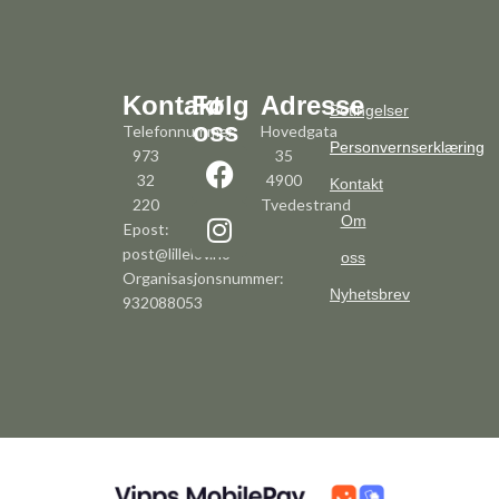
Kontakt
Følg
Adresse
Betingelser
oss
Telefonnummer:
Hovedgata
Personvernserklæring
973
35
32
4900
Kontakt
220
Tvedestrand
Om
Epost:
post@lillelov.no
oss
Organisasjonsnummer:
Nyhetsbrev
932088053