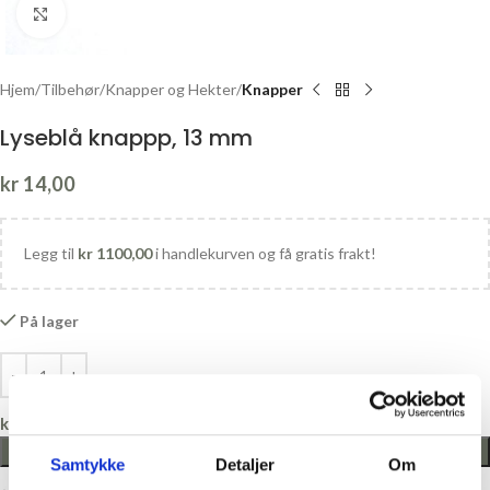
Click to enlarge
Hjem
Tilbehør
Knapper og Hekter
Knapper
Lyseblå knappp, 13 mm
kr
14,00
Legg til
kr
1100,00
i handlekurven og få gratis frakt!
På lager
kr
0,00
LEGG I HANDLEKURV
Samtykke
Detaljer
Om