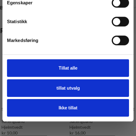
Egenskaper
Brand
Nei, takk
* Gjelder ikke produkter på tilbud
Statistikk
Relaterte produkter
Markedsføring
Tillat alle
tillat utvalg
Ikke tillat
Satengbånd, 3mm, Naturhvit
Satengbånd, 10mm, Naturhvit
Satengbånd
Satengbånd
Hjelmtvedt
Hjelmtvedt
kr
10,00
kr
16,00