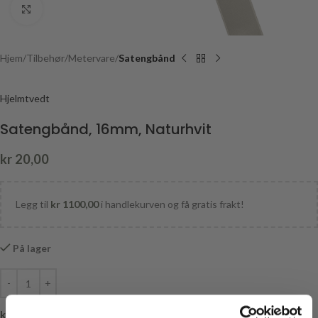
Click to enlarge
Hjem
Tilbehør
Metervare
Satengbånd
Hjelmtvedt
Satengbånd, 16mm, Naturhvit
kr
20,00
Legg til
kr
1100,00
i handlekurven og få gratis frakt!
På lager
kr
0,00