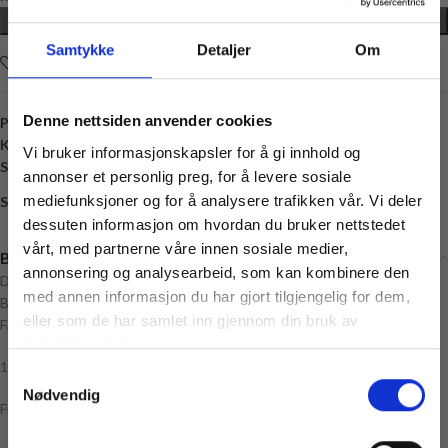
LEGG I HANDLEKURV
Samtykke
Detaljer
Om
Legg i ønskelisten
Denne nettsiden anvender cookies
Produktnummer:
HT-22355-23-16
Kategori:
Satengbånd
Vi bruker informasjonskapsler for å gi innhold og
Stikkord:
16 millimeter
,
Kremhvit
,
Natur
,
Satengbånd
,
SIlkebånd
annonser et personlig preg, for å levere sosiale
mediefunksjoner og for å analysere trafikken vår. Vi deler
Share:
dessuten informasjon om hvordan du bruker nettstedet
vårt, med partnerne våre innen sosiale medier,
Beskrivelse
annonsering og analysearbeid, som kan kombinere den
Dobbeltsidig Satengbånd/Silkebånd
med annen informasjon du har gjort tilgjengelig for dem,
Bredde: 16 mm
Vil du ha
eller som de har samlet inn gjennom din bruk av
Farge: Naturhvit
10% rabatt
tjenestene deres.
1 stk = 1 meter
Samtykkevalg
Ja? Legg igjen eposten din her:
Nødvendig
Email
Fiber: Polyester
Få 10% Rabatt