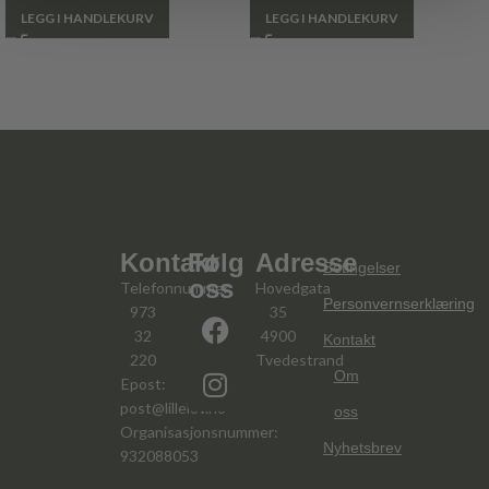
LEGG I HANDLEKURV
LEGG I HANDLEKURV
Kontakt
Følg
Adresse
Betingelser
oss
Telefonnummer:
Hovedgata
Personvernserklæring
973
35
32
4900
Kontakt
220
Tvedestrand
Om
Epost:
post@lillelov.no
oss
Organisasjonsnummer:
Nyhetsbrev
932088053