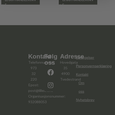
Kontakt
Følg
Adresse
Betingelser
oss
Telefonnummer:
Hovedgata
Personvernserklæring
973
35
32
4900
Kontakt
220
Tvedestrand
Om
Epost:
post@lillelov.no
oss
Organisasjonsnummer:
Nyhetsbrev
932088053