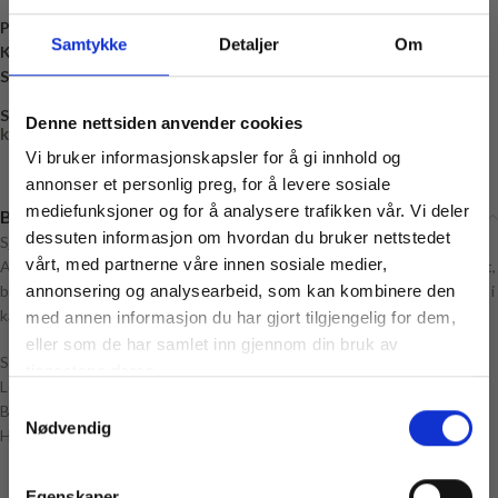
Produktnummer:
8406258433055
Samtykke
Detaljer
Om
Kategori:
Kopper
Stikkord:
Emalje
,
Gave
,
Kopp
,
Mummi
Share:
Denne nettsiden anvender cookies
kr
0,00
Vi bruker informasjonskapsler for å gi innhold og
annonser et personlig preg, for å levere sosiale
mediefunksjoner og for å analysere trafikken vår. Vi deler
Beskrivelse
dessuten informasjon om hvordan du bruker nettstedet
Sjarmerende Emaljekopp med mummimotiv fra Mummidalen fra Muurla.
vårt, med partnerne våre innen sosiale medier,
Alle Muurla emaljeprodukter er laget for hånd med eksepsjonell kvalitet,
både i materiale og design. Muurla emaljeprodukter består av en kjerne i
annonsering og analysearbeid, som kan kombinere den
karbonstål, som er dobbeltbelagt med emalje.
med annen informasjon du har gjort tilgjengelig for dem,
Vil du ha
eller som de har samlet inn gjennom din bruk av
10% rabatt
Størrelse:
tjenestene deres.
Lengde: 8 cm
Samtykkevalg
Ja? Legg igjen eposten din her:
Bredde: 11 cm
Nødvendig
Email
Høyde: 8 cm
Få 10% Rabatt
Egenskaper