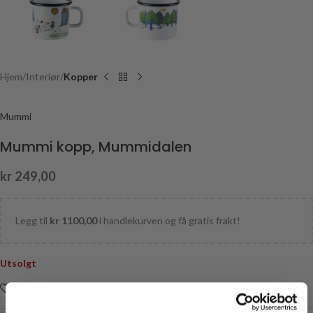
Hjem
Interiør
Kopper
Mummi
Mummi kopp, Mummidalen
kr
249,00
Legg til
kr
1100,00
i handlekurven og få gratis frakt!
Utsolgt
Legg i ønskelisten