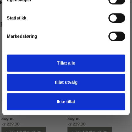
Brand
Nei, takk
* Gjelder ikke produkter på tilbud
Statistikk
Relaterte produkter
Markedsføring
Tillat alle
tillat utvalg
Sögne krus – Hvilepuls
Sögne krus – Hygge
Ikke tillat
Kopper
Kopper
Sögne
Sögne
kr
239,00
kr
239,00
LEGG I HANDLEKURV
LEGG I HANDLEKURV