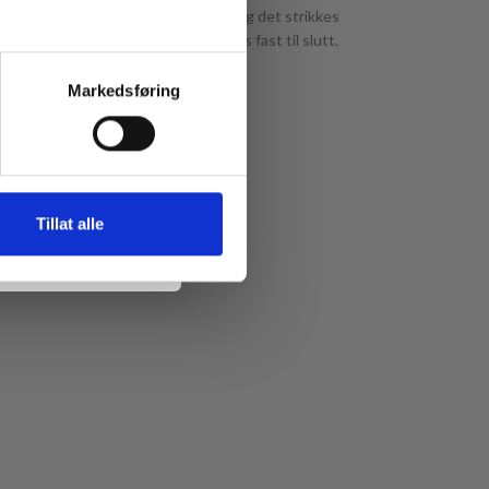
bak. Den brettes ned mot vrangsiden og det strikkes
delåsen skal monteres. Glidelås sys fast til slutt.
Markedsføring
Tillat alle