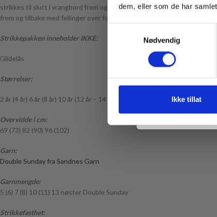
dem, eller som de har samlet
strikkes til slutt i vrangbord frem og tilbake. Det strikkes vendepinner
frem og tilbake med fellinger over forkanten for å følge den dypere halsu
Samtykkevalg
Strikkepakken inneholder IKKE:
Nødvendig
Glidelås
Størrelser:
* Gjelder ikke produkt
2 år (4 år) 6 år (8 år) 10 år (12 år – 14 år)
Ikke tillat
Overvidde i cm:
69 (73) 82 (90) 96 (102)
Garn:
Double Sunday fra Sandnes Garn
Garnmengde:
5 (6) 7 (8) 10 (11) 13 nøster Double Sunday
Strikkefasthet: