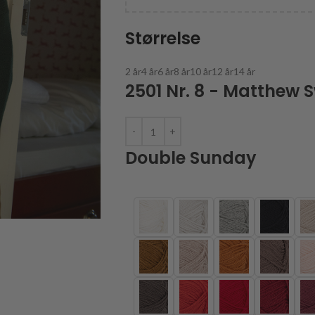
Størrelse
2 år
4 år
6 år
8 år
10 år
12 år
14 år
2501 Nr. 8 - Matthew 
Double Sunday