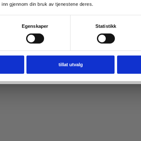
 inn gjennom din bruk av tjenestene deres.
 på venstre og høyre side av halskanten, slik at den er høyere foran enn 
tringningen. Det strikkes opp masker langs sidene på forstykkene hvor gli
Få 10% Rabatt
Egenskaper
Statistikk
Nei, takk
er på tilbud
tillat utvalg