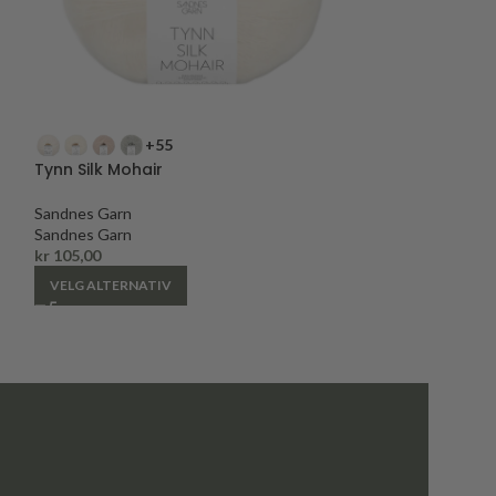
+55
+
Tynn Silk Mohair
KlompeLOMPE T
Sandnes Garn
Sandnes Garn
Sandnes Garn
Sandnes Garn
kr
105,00
kr
79,00
VELG ALTERNATIV
VELG ALTERNAT