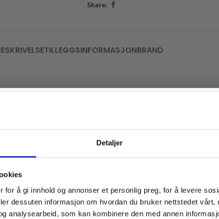
Share:
BESKRIVELSE
TILLEGGSINFORMASJON
BRAND
Vil du ha
Detaljer
10% rabatt
ookies
Ja? Legg igjen eposten din her:
 for å gi innhold og annonser et personlig preg, for å levere sos
er formes hver for seg med vendepinner, og det strikkes til ned under e
deler dessuten informasjon om hvordan du bruker nettstedet vårt,
 vendepinner og det legges opp masker mot hals før hvert forstykke strik
og analysearbeid, som kan kombinere den med annen informasjon d
idelåsen, før det strikkes videre rundt til hel lengde. Det strikkes opp m