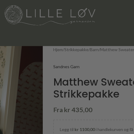
Hjem
Strikkepakke
Barn
Matthew Sweater 
Sandnes Garn
Matthew Sweate
Strikkepakke
Fra
kr
435,00
Legg til
kr
1100,00
i handlekurven og få 