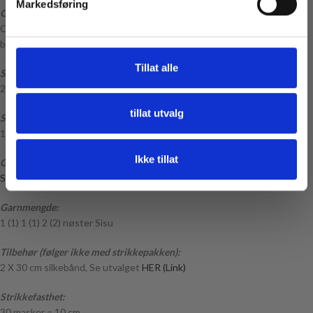
Markedsføring
Om oppskriften:
Oppskriftheftet inneholder både glattstrikkede sokker og ribbesokker,
begge strikkes med samme mengde Sisu fra Sandnes Garn
Tillat alle
Størrelser:
20/22 (23/25) 26/28 (29/31) 32/34 (35/37)
tillat utvalg
Sokkens lengde i cm:
13 (15) 17 (19) 21 (23)
Ikke tillat
Garn:
Sisu fra Sandnes Garn
Garnmengde:
1 (1) 1 (1) 2 (2) nøster Sisu
Tilbehør (følger ikke med strikkepakken):
2 X 30 cm silkebånd, Se utvalget
HER (Link)
Strikkefasthet:
30 masker = 10 cm