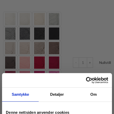
Nullstill
Samtykke
Detaljer
Om
Denne nettsiden anvender cookies