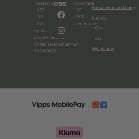
oss
Telefonnummer:
Hovedgata
Personvernserklæring
973
35
32
4900
Kontakt
220
Tvedestrand
Om
Epost:
post@lillelov.no
oss
Organisasjonsnummer:
Nyhetsbrev
932088053