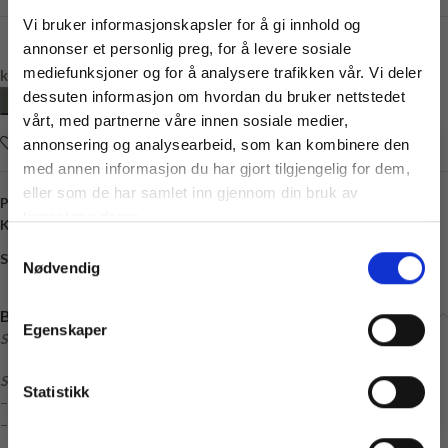
Vi bruker informasjonskapsler for å gi innhold og
annonser et personlig preg, for å levere sosiale
mediefunksjoner og for å analysere trafikken vår. Vi deler
kr
105,00
dessuten informasjon om hvordan du bruker nettstedet
LEGG I HANDLEKURV
vårt, med partnerne våre innen sosiale medier,
Legg i ønskelisten
annonsering og analysearbeid, som kan kombinere den
med annen informasjon du har gjort tilgjengelig for dem,
Vil du ha
eller som de har samlet inn gjennom din bruk av
Produktnummer:
SG-GARN-SISU
10% rabatt
tjenestene deres.
Kategori:
Sandnes Garn
Samtykkevalg
Ja? Legg igjen eposten din her:
Share:
Nødvendig
Email
Få 10% Rabatt
Beskrivelse
Egenskaper
Strikkepakke til Bow Socks Junior 2501 Nr. 7 fra Sandnes Garn
Nei, takk
* Gjelder ikke produkter på tilbud
Strikkepakken inneholder:
Statistikk
– Garn
– Oppskrift