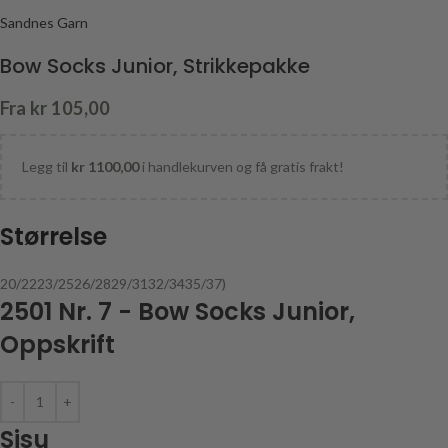
Sandnes Garn
Bow Socks Junior, Strikkepakke
Fra
kr
105,00
Legg til
kr
1100,00
i handlekurven og få gratis frakt!
Størrelse
20/22
23/25
26/28
29/31
32/34
35/37)
2501 Nr. 7 - Bow Socks Junior,
Oppskrift
Sisu