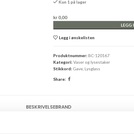
Kun 1 på lager
kr
0,00
LEGG 
Legg i ønskelisten
Produktnummer:
BC-120167
Kategori:
Vaser og lysestaker
Stikkord:
Gave
,
Lysglass
Share:
BESKRIVELSE
BRAND