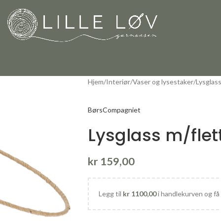
Hjem
Interiør
Vaser og lysestaker
Lysglas
BørsCompagniet
Lysglass m/flet
kr
159,00
Legg til
kr
1100,00
i handlekurven og få 