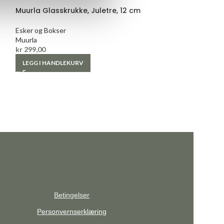
Muurla Glasskrukke, Juletre, 12 cm
Kakeboks fra Bl
Liten
Esker og Bokser
Muurla
Esker og Bokser
kr
299,00
Blafre
kr
149,00
LEGG I HANDLEKURV
LEGG I HANDLE
Betingelser
Personvernserklæring