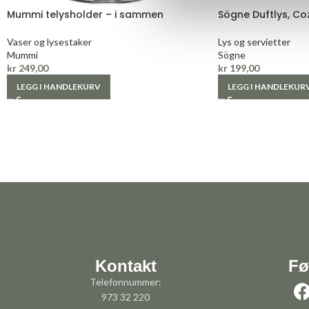
Mummi telysholder – i sammen
Sögne Duftlys, Co
Vaser og lysestaker
Lys og servietter
Mummi
Sögne
kr
249,00
kr
199,00
LEGG I HANDLEKURV
LEGG I HANDLEKUR
Kontakt
Fø
Telefonnummer:
973 32 220