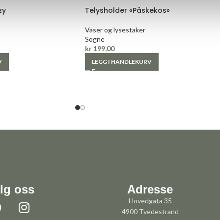
zy
Telysholder «Påskekos»
Vaser og lysestaker
Sögne
kr
199,00
V
LEGG I HANDLEKURV
lg oss
Adresse
Hovedgata 35
4900 Tvedestrand