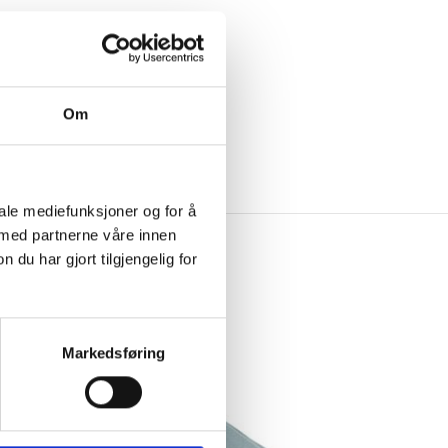
Om
iale mediefunksjoner og for å
 med partnerne våre innen
u har gjort tilgjengelig for
-50%
Markedsføring