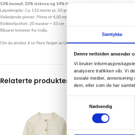
53% bomull, 33% viskose og 14% lin
Løpelengde: Ca. 110 meter pr. 50 gram
Veiledende pinner: Pinne nr 4,00 mm
Strikkefasthet: 20 masker = 10 cm
Råvarer kommer fra India.
Samtykke
Om du ønsker å se flere farger av Line fra Sandnes Garn, så finner du u
Denne nettsiden anvender c
Vi bruker informasjonskapsler
analysere trafikken vår. Vi 
sosiale medier, annonsering 
Relaterte produkter
dem, eller som de har samlet
-50%
Samtykkevalg
Nødvendig