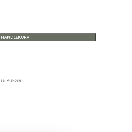
I HANDLEKURV
osa
,
Viskose