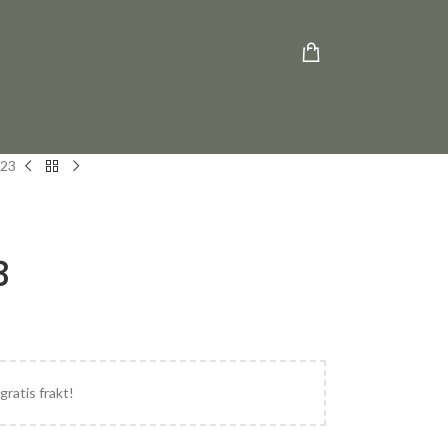
023
3
gratis frakt!