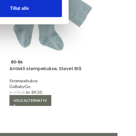
Tillat alle
27-30
Antisklisokker i
80-86
Sokker
Antiskli stømpebukse, Støvet Blå
GoBabyGo
kr
109,00
Strømpebukse
VELG ALTERNAT
GoBabyGo
kr
89,50
kr
179,00
VELG ALTERNATIV