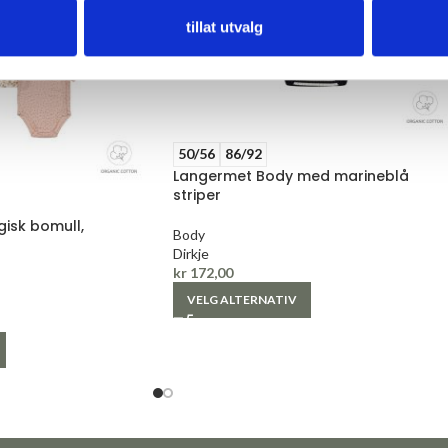
tillat utvalg
50/56
86/92
Langermet Body med marineblå
striper
gisk bomull,
Body
Dirkje
kr
172,00
VELG ALTERNATIV