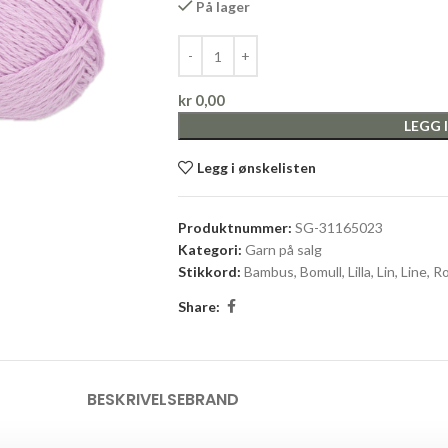
På lager
kr
0,00
LEGG 
Legg i ønskelisten
Produktnummer:
SG-31165023
Kategori:
Garn på salg
Stikkord:
Bambus
,
Bomull
,
Lilla
,
Lin
,
Line
,
R
Share:
BESKRIVELSE
BRAND