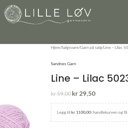
Hjem
Salgsvare
Garn på salg
Line – Lilac 5
Sandnes Garn
Line – Lilac 502
kr
29,50
kr
59,00
Legg til
kr
1100,00
i handlekurven og få 