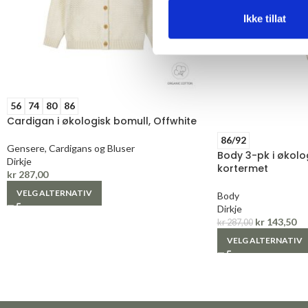
Ikke tillat
56
74
80
86
Cardigan i økologisk bomull, Offwhite
86/92
Gensere, Cardigans og Bluser
Body 3-pk i økolo
Dirkje
kortermet
kr
287,00
VELG ALTERNATIV
Body
Dirkje
kr
143,50
kr
287,00
VELG ALTERNATIV