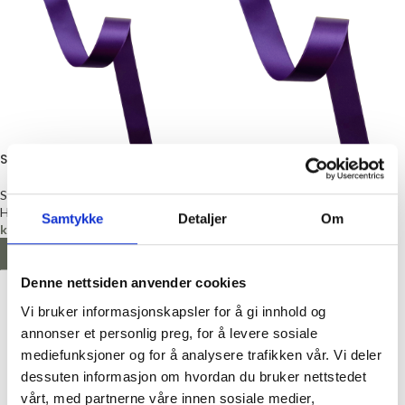
Satengbånd, 16mm, Lilla
Satengbånd, 25mm, Lilla
Satengbånd
Satengbånd
Hjelmtvedt
Hjelmtvedt
Samtykke
Detaljer
Om
kr
20,00
kr
26,00
LEGG I HANDLEKURV
LEGG I HANDLEKURV
Denne nettsiden anvender cookies
Vi bruker informasjonskapsler for å gi innhold og
annonser et personlig preg, for å levere sosiale
mediefunksjoner og for å analysere trafikken vår. Vi deler
dessuten informasjon om hvordan du bruker nettstedet
vårt, med partnerne våre innen sosiale medier,