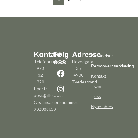
Kontakt
Følg
Adresse
Betingelser
oss
Telefonnummer:
Hovedgata
Personvernserklæring
973
35
32
4900
Kontakt
220
Tvedestrand
Om
Epost:
post@lillelov.no
oss
Organisasjonsnummer:
Nyhetsbrev
932088053