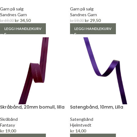
Garn på salg
Garn på salg
Sandnes Garn
Sandnes Garn
kr
34,50
kr
29,50
kr
69,00
kr
59,00
LEGG I HANDLEKURV
LEGG I HANDLEKURV
Skråbånd, 20mm bomull, lilla
Satengbånd, 10mm, Lilla
Skråbånd
Satengbånd
Fantasy
Hjelmtvedt
kr
19,00
kr
14,00