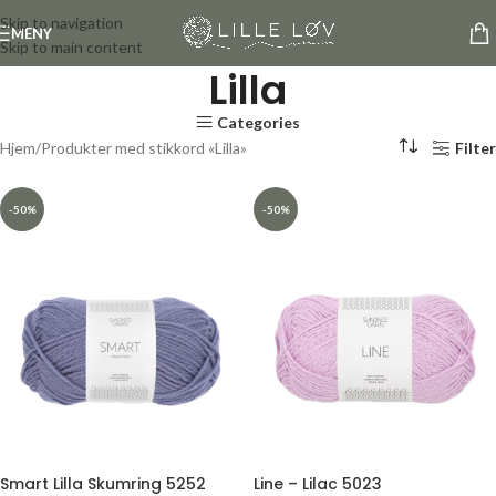
Skip to navigation
MENY
Skip to main content
Lilla
Categories
Hjem
Produkter med stikkord «Lilla»
Filter
-50%
-50%
Smart Lilla Skumring 5252
Line – Lilac 5023