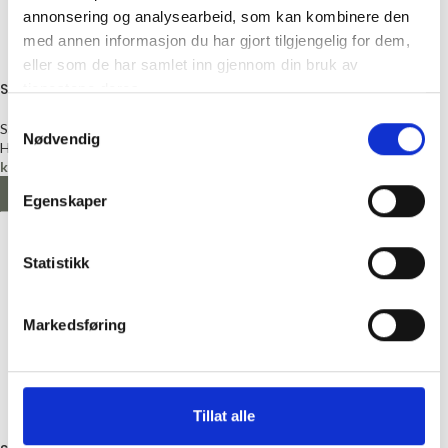
annonsering og analysearbeid, som kan kombinere den
med annen informasjon du har gjort tilgjengelig for dem,
eller som de har samlet inn gjennom din bruk av
Satengbånd, 16mm, Vinrød
Satengbånd, 6mm, Lys Lilla
tjenestene deres.
Samtykkevalg
Satengbånd
Satengbånd
Nødvendig
Hjelmtvedt
Hjelmtvedt
kr
20,00
kr
12,00
LEGG I HANDLEKURV
LEGG I HANDLEKURV
Egenskaper
Statistikk
Markedsføring
Tillat alle