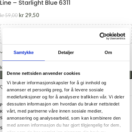
Line – Starlight Blue 6311
kr
29,50
kr
59,00
Legg til
kr
1100,00
i handlekurven og få gratis frakt!
Kun 1 på lager
Samtykke
Detaljer
Om
kr
0,00
Denne nettsiden anvender cookies
LEGG I HANDLEKURV
Vi bruker informasjonskapsler for å gi innhold og
Legg i ønskelisten
annonser et personlig preg, for å levere sosiale
mediefunksjoner og for å analysere trafikken vår. Vi deler
dessuten informasjon om hvordan du bruker nettstedet
Produktnummer:
SG-31166311
vårt, med partnerne våre innen sosiale medier,
Kategori:
Garn på salg
Stikkord:
Bambus
,
Blå
,
Bomull
,
Lin
,
Line
,
Turkis
,
Viskose
annonsering og analysearbeid, som kan kombinere den
med annen informasjon du har gjort tilgjengelig for dem,
Share: