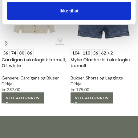
Ikke tillat
56
74
80
86
104
110
56
62
+2
Cardigan i økologisk bomull,
Myke Olashorts i økologisk
Offwhite
bomull
Gensere, Cardigans og Bluser
Bukser, Shorts og Leggings
Dirkje
Dirkje
kr
287,00
kr
175,00
VELG ALTERNATIV
VELG ALTERNATIV