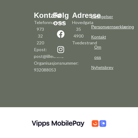
Kontakt
Følg
Adresse
Betingelser
oss
Telefonnummer:
Hovedgata
Personvernserklæring
973
35
32
4900
Kontakt
220
Tvedestrand
Om
Epost:
post@lillelov.no
oss
Organisasjonsnummer:
Nyhetsbrev
932088053