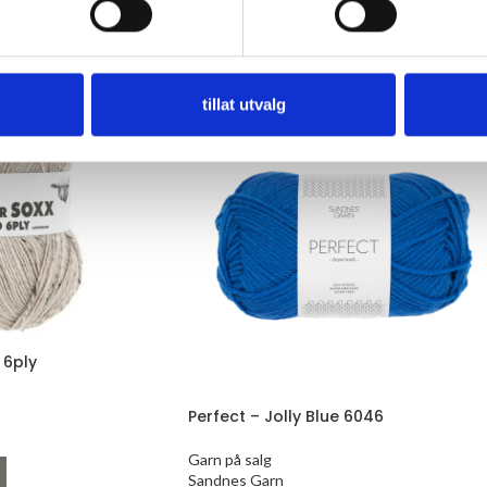
-50%
tillat utvalg
 6ply
Perfect – Jolly Blue 6046
Garn på salg
Sandnes Garn