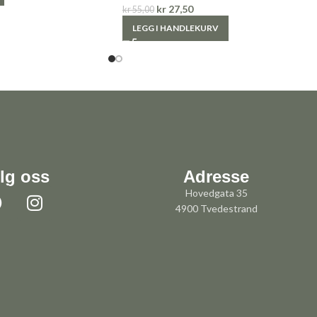
kr
27,50
kr
55,00
LEGG I HANDLEKURV
lg oss
Adresse
Hovedgata 35
4900 Tvedestrand