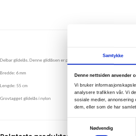
Samtykke
Delbar glidelås. Denne glidlåsen er perfekt til jakker eller til prosjekter 
Bredde: 6 mm
Denne nettsiden anvender c
Vi bruker informasjonskapsler
Lengde: 55 cm
analysere trafikken vår. Vi 
Grovtagget glidelås i nylon
sosiale medier, annonsering 
dem, eller som de har samlet
Samtykkevalg
Nødvendig