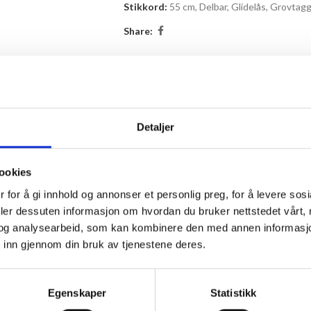
Stikkord:
55 cm
,
Delbar
,
Glidelås
,
Grovtag
Share:
BESKRIVELSE
TILLEGGSINFORMASJON
BRAND
Detaljer
hvor du trenger å dele glidelåsen fra hverandre.
ookies
 for å gi innhold og annonser et personlig preg, for å levere sos
deler dessuten informasjon om hvordan du bruker nettstedet vårt,
og analysearbeid, som kan kombinere den med annen informasjon d
 inn gjennom din bruk av tjenestene deres.
Egenskaper
Statistikk