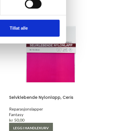
Tillat alle
Selvklebende Nylonlapp, Ceris
Selvklebende N
Reparasjonslapper
Reparasjonslappe
Fantasy
Fantasy
kr
50,00
kr
50,00
LEGG I HANDLEKURV
LEGG I HANDLE