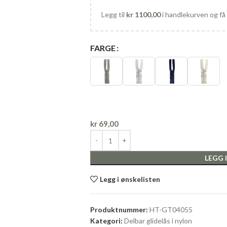
Legg til
kr
1100,00
i handlekurven og få 
FARGE
kr
69,00
LEGG 
Legg i ønskelisten
Produktnummer:
HT-GT04055
Kategori:
Delbar glidelås i nylon