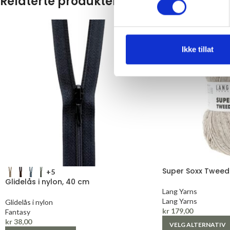
Relaterte produkter
Ikke tillat
Super Soxx Tweed
+5
Glidelås i nylon, 40 cm
Lang Yarns
Lang Yarns
Glidelås i nylon
kr
179,00
Fantasy
kr
38,00
VELG ALTERNATIV