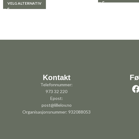
VELG ALTERNATIV
Kontakt
Fø
Telefonnummer:
973 32 220
Epost:
post@lillelov.no
Organisasjonsnummer: 932088053