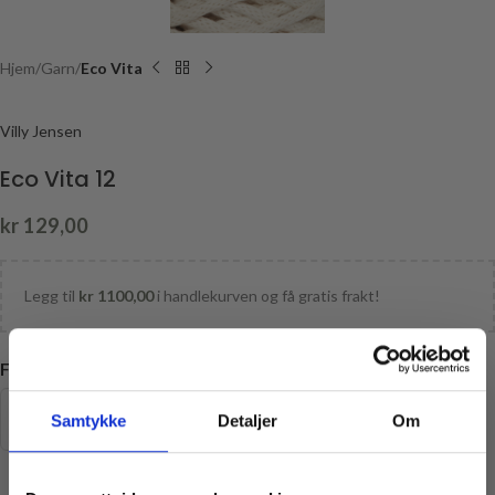
Hjem
Garn
Eco Vita
Villy Jensen
Eco Vita 12
kr
129,00
Legg til
kr
1100,00
i handlekurven og få gratis frakt!
FARGE
Samtykke
Detaljer
Om