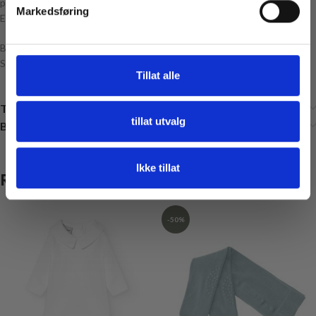
papiret og så en blomst.
Markedsføring
Eco Vita 12 er et 4 mm tubegarn.
Bomul250 g = 55 meter.
Strikkepinne 12 mm – heklenål 12 mm
Tillat alle
Tilleggsinformasjon
tillat utvalg
Brand
Ikke tillat
Relaterte produkter
-50%