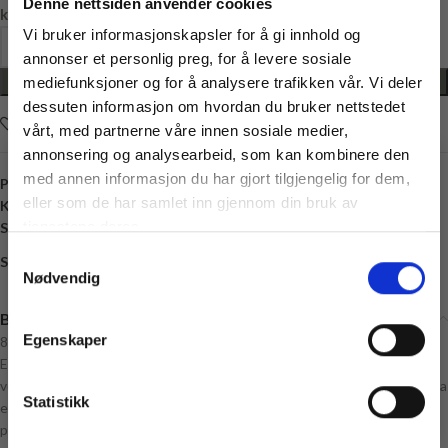
Denne nettsiden anvender cookies
kr
129,00
Vi bruker informasjonskapsler for å gi innhold og
annonser et personlig preg, for å levere sosiale
LEGG I HANDLEKURV
mediefunksjoner og for å analysere trafikken vår. Vi deler
dessuten informasjon om hvordan du bruker nettstedet
Legg i ønskelisten
vårt, med partnerne våre innen sosiale medier,
annonsering og analysearbeid, som kan kombinere den
med annen informasjon du har gjort tilgjengelig for dem,
Produktnummer:
VJ-5642-00
Vil du ha
eller som de har samlet inn gjennom din bruk av
Kategori:
Eco Vita
10% rabatt
tjenestene deres.
Stikkord:
Bomull
,
Heklegarn
,
Polyester
,
veskegarn
Samtykkevalg
Ja? Legg igjen eposten din her:
Share:
Nødvendig
Email
Beskrivelse
Få 10% Rabatt
Egenskaper
80% recycled cotton / 20% recycled polyester.
Nei, takk
Eco Vita 12 er laget av gjenbruks-bomull fra stoffrester, og er særlig
velegnet til Macramé (knytte), hekling og strikk til boligtilbehør. Eco Vita
* Gjelder ikke produkter på tilbud
Statistikk
er Oeko-Tex certificeret, og lett å jobbe med. Banderolen er laget av
plantepapir, dvs. der er frø i papiret, så gjenbruk det ved at plante