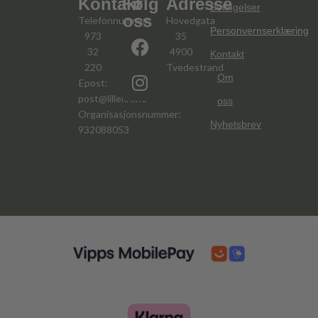
Kontakt
Følg
Adresse
Betingelser
oss
Telefonnummer:
Hovedgata
Personvernserklæring
973
35
32
4900
Kontakt
220
Tvedestrand
Om
Epost:
post@lillelov.no
oss
Organisasjonsnummer:
Nyhetsbrev
932088053