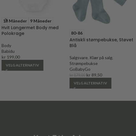
18 Måneder
9 Måneder
Hvit Langermet Body med
Polokrage
80-86
Antiskli stømpebukse, Støvet
Blå
Body
Babidu
kr
199,00
Salgsvare
,
Klær på salg
,
Strømpebukse
VELG ALTERNATIV
GoBabyGo
kr
89,50
kr
179,00
VELG ALTERNATIV