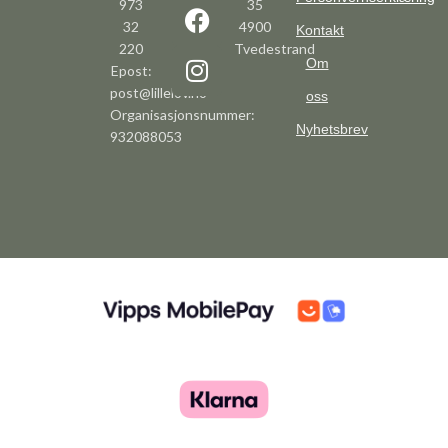
973
35
32
4900
Kontakt
220
Tvedestrand
Om
Epost:
post@lillelov.no
oss
Organisasjonsnummer:
Nyhetsbrev
932088053