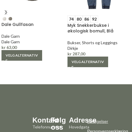
74
80
86
92
Dale Gullfasan
Myk Snekkerbukse i
økologisk bomull, Blå
Dale Garn
Dale Garn
Bukser, Shorts og Leggings
kr
63,00
Dirkje
kr
287,00
VELG ALTERNATIV
VELG ALTERNATIV
Kontakt
Følg
Adresse
Betingelser
oss
Telefonnummer:
Hovedgata
Personvernserklæring