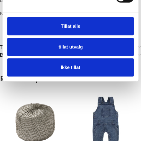
Lille Lerke er en drøm til å lage søte babyklær og babytepper
Blandingen av ull og bomull gjør at du holder deg akkurat passe varm.
Tillat alle
Tilleggsinformasjon
tillat utvalg
Brand
Ikke tillat
Relaterte produkter