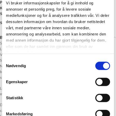
Produktnummer:
DALE-GARN-LL
Vi bruker informasjonskapsler for å gi innhold og
Kategori:
Dale Garn
annonser et personlig preg, for å levere sosiale
Stikkord:
2.5 mm
,
28 masker
,
Bomull
,
Merinoull
mediefunksjoner og for å analysere trafikken vår. Vi deler
dessuten informasjon om hvordan du bruker nettstedet
Share:
vårt, med partnerne våre innen sosiale medier,
annonsering og analysearbeid, som kan kombinere den
Beskrivelse
med annen informasjon du har gjort tilgjengelig for dem,
53 % Merinoull, 47 % Bomull
eller som de har samlet inn gjennom din bruk av
Løpelengde: Ca. 142 meter pr. 50 gram
tjenestene deres.
Veiledende pinner: Pinne nr 2,50 mm
Strikkefasthet: 28 masker = 10 cm
Samtykkevalg
Nødvendig
NB! Lille Lerke har flere veiledende strikkefasthet er avhengig av
bruksområdet og hvilken type plagg du strikker. Husk at det er den
strikkefastheten som er oppgitt i oppskriften du skal følge.
Egenskaper
Lille Lerke er laget av en fin merino-bomull-blend, og er en tynnere og
mer delikat lillebror til
Lerke
.
Statistikk
Denne skjønnheten er som skapt for å trylle frem topper, gensere,
cardigans, gensere og tepper – uansett om det er til baby eller vokse.
Markedsføring