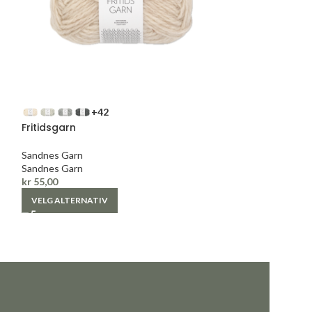
+42
Fritidsgarn
Tresko 3-Tr
Sandnes Garn
Sandnes Garn
Sandnes Garn
Sandnes Garn
kr
55,00
kr
35,00
VELG ALTERNATIV
VELG ALTERNAT