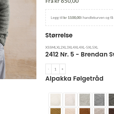
Fra
kr
650,00
Legg til
kr
1100,00
i handlekurven og få 
Størrelse
XS
S
M
L
XL
2XL
3XL
4XL
4XL-5XL
5XL
2412 Nr. 5 - Brendan 
Alpakka Følgetråd