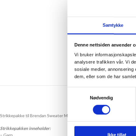
Samtykke
Denne nettsiden anvender c
Vi bruker informasjonskapsler
analysere trafikken vår. Vi 
sosiale medier, annonsering 
dem, eller som de har samlet
Samtykkevalg
Nødvendig
Strikkepakke til Brendan Sweater Man strikket i Tynn Peer Gynt og Alp
Strikkepakken inneholder:
Ikke tillat
– Garn