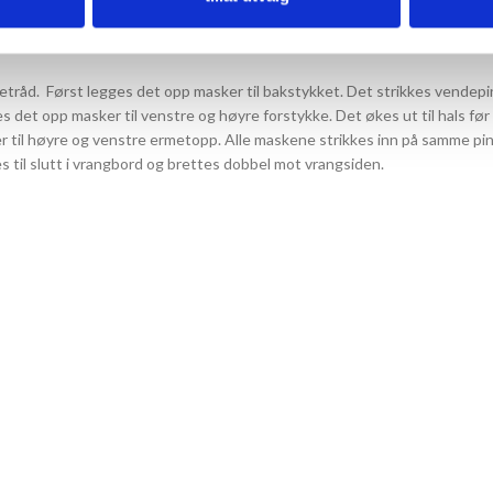
råd. Først legges det opp masker til bakstykket. Det strikkes vendepi
es det opp masker til venstre og høyre forstykke. Det økes ut til hals før
 til høyre og venstre ermetopp. Alle maskene strikkes inn på samme pinne
es til slutt i vrangbord og brettes dobbel mot vrangsiden.