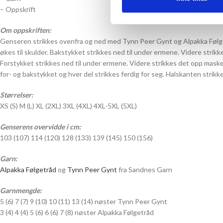
– Oppskrift
Om oppskriften:
Genseren strikkes ovenfra og ned med Tynn Peer Gynt og Alpakka Følget
økes til skulder. Bakstykket strikkes ned til under ermene. Videre strikk
Forstykket strikkes ned til under ermene. Videre strikkes det opp masker
for- og bakstykket og hver del strikkes ferdig for seg. Halskanten strikk
Størrelser:
XS (S) M (L) XL (2XL) 3XL (4XL) 4XL-5XL (5XL)
Genserens overvidde i cm:
103 (107) 114 (120) 128 (133) 139 (145) 150 (156)
Garn:
Alpakka Følgetråd
og
Tynn Peer Gynt
fra Sandnes Garn
Garnmengde:
5 (6) 7 (7) 9 (10) 10 (11) 13 (14) nøster Tynn Peer Gynt
3 (4) 4 (4) 5 (6) 6 (6) 7 (8) nøster Alpakka Følgetråd