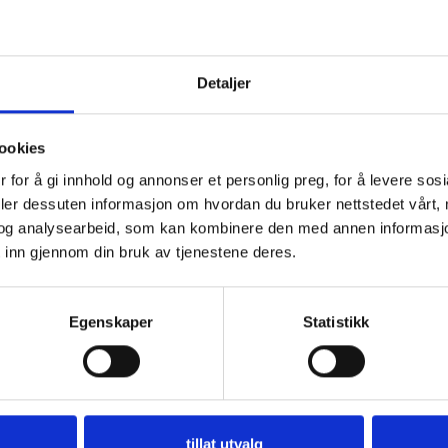
kr
650,00
LEGG I HANDLEKURV
Detaljer
Legg i ønskelisten
ookies
Produktnummer:
SA-GARN-TPG
Kategori:
Sandnes Garn
 for å gi innhold og annonser et personlig preg, for å levere sos
Stikkord:
27 masker
,
3 mm
,
Ull
deler dessuten informasjon om hvordan du bruker nettstedet vårt,
Share:
og analysearbeid, som kan kombinere den med annen informasjon d
 inn gjennom din bruk av tjenestene deres.
BESKRIVELSE
TILLEGGSINFORMASJON
BRAND
Egenskaper
Statistikk
akka Følgetråd fra Sandnes Garn
tillat utvalg