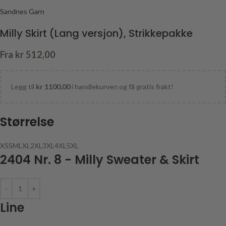
Sandnes Garn
Milly Skirt (Lang versjon), Strikkepakke
Fra
kr
512,00
Legg til
kr
1100,00
i handlekurven og få gratis frakt!
Størrelse
XS
S
M
L
XL
2XL
3XL
4XL
5XL
2404 Nr. 8 - Milly Sweater & Skirt
Line