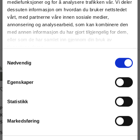
mediefunksjoner og for å analysere trafikken vår. Vi deler
dessuten informasjon om hvordan du bruker nettstedet
vårt, med partnerne våre innen sosiale medier,
annonsering og analysearbeid, som kan kombinere den
med annen informasjon du har gjort tilgjengelig for dem,
Vil du ha
eller som de har samlet inn gjennom din bruk av
10% rabatt
tjenestene deres.
Samtykkevalg
Ja? Legg igjen eposten din her:
Nødvendig
Email
kr
512,00
LEGG I HANDLEKURV
Få 10% Rabatt
Egenskaper
Nei, takk
Legg i ønskelisten
* Gjelder ikke produkter på tilbud
Statistikk
Produktnummer:
SG-GARN-LINE
Kategori:
Sandnes Garn
Markedsføring
Stikkord:
20 masker
,
4 mm
,
Bomull
,
Lin
,
Viskose
Share: