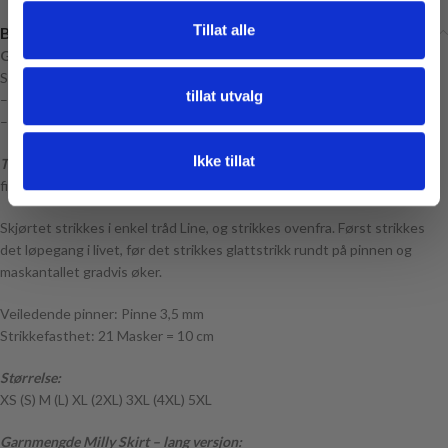
Tillat alle
Beskrivelse
Garnpakke til Milly Skirt – Lang versjon
Strikkepakken inneholder:
tillat utvalg
– Oppskrift til Milly Skirt (2404 Nr. 8 – inneholder også Milly Sweater)
– Garn til valgt størrelse
Ikke tillat
Tilbehør:
Elastikk til livet – ca 3 cm bredt. (Følger ikke med, men du kan
finne det
HER (link)
)
Skjørtet strikkes i enkel tråd Line, og strikkes ovenfra. Først strikkes
det løpegang i livet, før det strikkes glattstrikk rundt på pinnen og
maskantallet gradvis øker.
Veiledende pinner: Pinne 3,5 mm
Strikkefasthet: 21 Masker = 10 cm
Størrelse:
XS (S) M (L) XL (2XL) 3XL (4XL) 5XL
Garnmengde Milly Skirt – lang versjon: