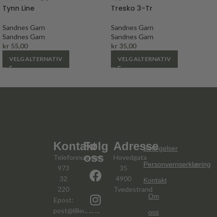
Tynn Line
Tresko 3-Tr
Sandnes Garn
Sandnes Garn
Sandnes Garn
Sandnes Garn
kr
55,00
kr
35,00
VELG ALTERNATIV
VELG ALTERNATIV
Kontakt
Følg
Adresse
Betingelser
oss
Telefonnummer:
Hovedgata
Personvernserklæring
973
35
32
4900
Kontakt
220
Tvedestrand
Om
Epost:
post@lillelov.no
oss