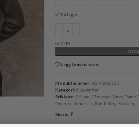
På lager
kr
0,00
LEGG 
Legg i ønskelisten
Produktnummer:
SG-90425103
Kategori:
Oppskrifter
Stikkord:
2.5 mm
,
27 masker
,
3 mm
,
Dame
,
Ovenfra
,
Rund Hals
,
Rundfelling
,
Strikking
,
Share: