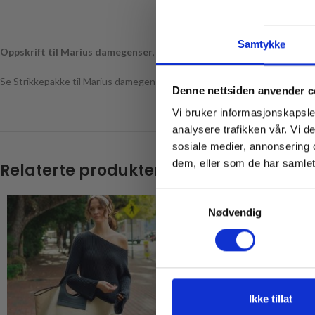
Samtykke
Oppskrift til Marius damegenser, Oppskriften selges kun sammen me
Se Strikkepakke til Marius damegenser
HER (link)
Denne nettsiden anvender c
Vi bruker informasjonskapsler
analysere trafikken vår. Vi 
Email
sosiale medier, annonsering 
dem, eller som de har samlet
Relaterte produkter
Samtykkevalg
Nødvendig
* Gjelder ikke produkt
Ikke tillat