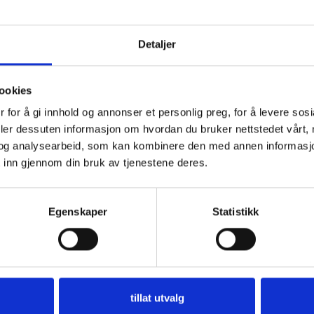
BESKRIVELSE
BRAND
Vil du ha
Detaljer
10% rabatt
d garn til oppskriften.
ookies
Ja? Legg igjen eposten din her:
 for å gi innhold og annonser et personlig preg, for å levere sos
deler dessuten informasjon om hvordan du bruker nettstedet vårt,
og analysearbeid, som kan kombinere den med annen informasjon d
 inn gjennom din bruk av tjenestene deres.
Få 10% Rabatt
Egenskaper
Statistikk
Nei, takk
er på tilbud
tillat utvalg