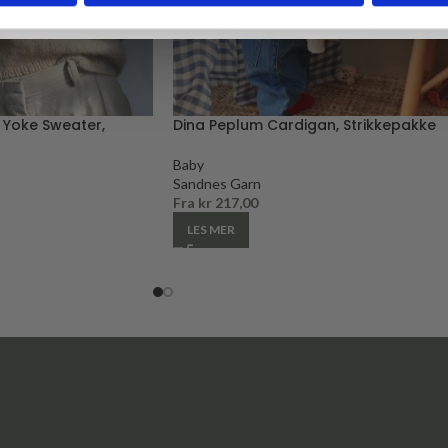
n Yoke Sweater,
Dina Peplum Cardigan, Strikkepakke
Baby
Sandnes Garn
Fra
kr
217,00
LES MER