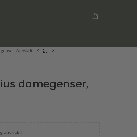
egenser, Oppskrift
arius damegenser,
gratis frakt!