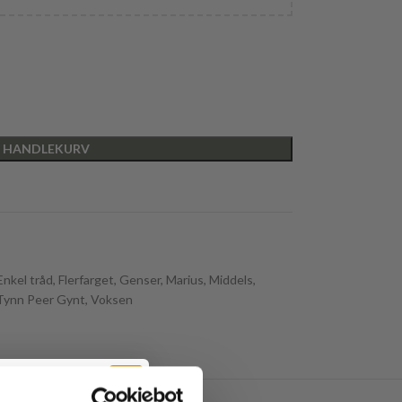
I HANDLEKURV
Enkel tråd
,
Flerfarget
,
Genser
,
Marius
,
Middels
,
Tynn Peer Gynt
,
Voksen