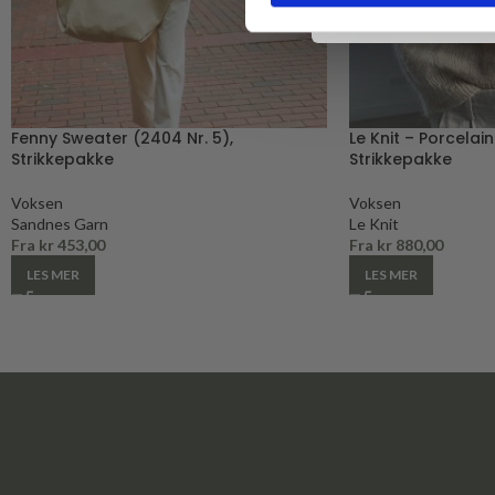
Fenny Sweater (2404 Nr. 5),
Le Knit – Porcelai
Strikkepakke
Strikkepakke
Voksen
Voksen
Sandnes Garn
Le Knit
Fra
kr
453,00
Fra
kr
880,00
LES MER
LES MER