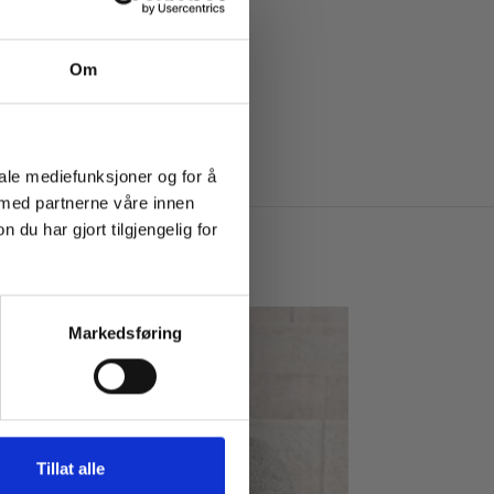
Om
iale mediefunksjoner og for å
 med partnerne våre innen
u har gjort tilgjengelig for
Markedsføring
Tillat alle