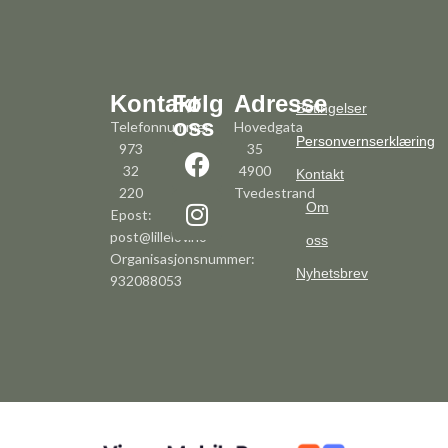
Kontakt
Følg
Adresse
Betingelser
oss
Telefonnummer:
Hovedgata
Personvernserklæring
973
35
32
4900
Kontakt
220
Tvedestrand
Om
Epost:
post@lillelov.no
oss
Organisasjonsnummer:
Nyhetsbrev
932088053