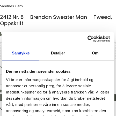
Sandnes Garn
2412 Nr. 8 – Brendan Sweater Man – Tweed,
Oppskrift
kr
40,00
Legg til
kr
1100,00
i handlekurven og få gratis frakt!
Samtykke
Detaljer
Om
På lager
Denne nettsiden anvender cookies
Vi bruker informasjonskapsler for å gi innhold og
annonser et personlig preg, for å levere sosiale
kr
0,00
mediefunksjoner og for å analysere trafikken vår. Vi deler
LEGG I HANDLEKURV
dessuten informasjon om hvordan du bruker nettstedet
vårt, med partnerne våre innen sosiale medier,
Legg i ønskelisten
annonsering og analysearbeid, som kan kombinere den