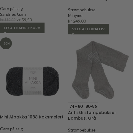
Garn på salg
Strømpebukse
Sandnes Garn
Minymo
kr
59,50
kr
119,00
kr
249,00
LEGG I HANDLEKURV
VELG ALTERNATIV
-50%
74 - 80
80-86
Antiskli stømpebukse i
Mini Alpakka 1088 Koksmelert
Bambus, Grå
Garn på salg
Strømpebukse