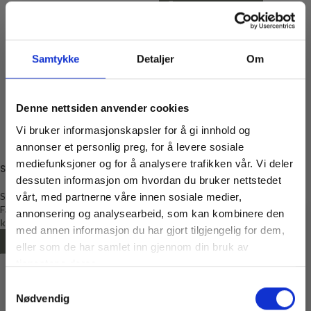
Samtykke
Detaljer
Om
Denne nettsiden anvender cookies
Vi bruker informasjonskapsler for å gi innhold og
annonser et personlig preg, for å levere sosiale
mediefunksjoner og for å analysere trafikken vår. Vi deler
Skråbånd i bomull, 20mm, grå
27-30
dessuten informasjon om hvordan du bruker nettstedet
Antisklisokker i bomull, Grå
Skråbånd
vårt, med partnerne våre innen sosiale medier,
Fantasy
annonsering og analysearbeid, som kan kombinere den
Sokker
kr
19,00
GoBabyGo
med annen informasjon du har gjort tilgjengelig for dem,
kr
109,00
LEGG I HANDLEKURV
Vil du ha
eller som de har samlet inn gjennom din bruk av
10% rabatt
VELG ALTERNATIV
tjenestene deres.
Samtykkevalg
Ja? Legg igjen eposten din her:
Nødvendig
Email