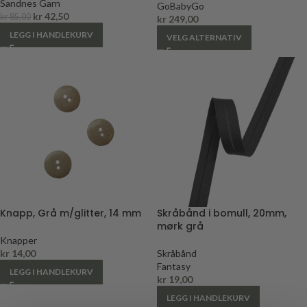
Sandnes Garn
GoBabyGo
kr
42,50
kr
85,00
kr
249,00
LEGG I HANDLEKURV
VELG ALTERNATIV
Knapp, Grå m/glitter, 14 mm
Skråbånd i bomull, 20mm,
mørk grå
Knapper
kr
14,00
Skråbånd
Fantasy
LEGG I HANDLEKURV
kr
19,00
LEGG I HANDLEKURV