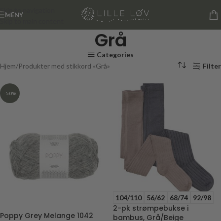
Skip to navigation
MENY
Skip to main content
Grå
Categories
Hjem
Produkter med stikkord «Grå»
Filter
-50%
104/110
56/62
68/74
92/98
2-pk strømpebukse i
Poppy Grey Melange 1042
bambus, Grå/Beige