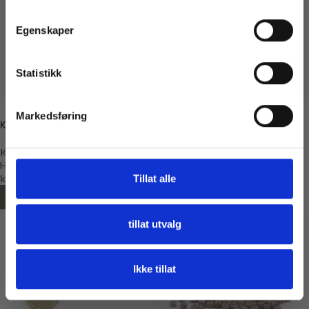
Få 10% Rabatt
Egenskaper
Nei, takk
* Gjelder ikke produkter på tilbud
Statistikk
Markedsføring
Knapp, 25mm grå
Knapp, 18mm, lysegrå
Knapper
Knapper
Hjelmtvedt
Hjelmtvedt
kr
40,00
kr
22,00
Tillat alle
LEGG I HANDLEKURV
LEGG I HANDLEKURV
tillat utvalg
Ikke tillat