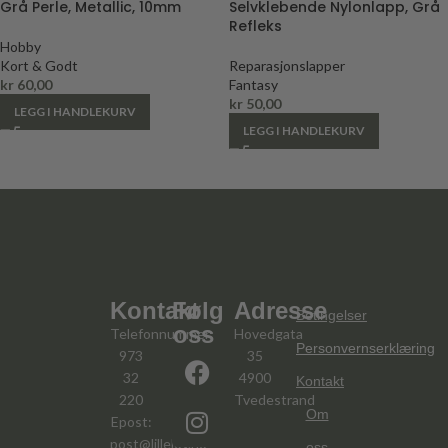
Grå Perle, Metallic, 10mm
Selvklebende Nylonlapp, Grå
Refleks
Hobby
Kort & Godt
Reparasjonslapper
kr
60,00
Fantasy
kr
50,00
LEGG I HANDLEKURV
LEGG I HANDLEKURV
Kontakt
Følg
Adresse
Betingelser
oss
Telefonnummer:
Hovedgata
Personvernserklæring
973
35
32
4900
Kontakt
220
Tvedestrand
Om
Epost:
post@lillelov.no
oss